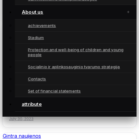
Komandą papildė amerikietė saugė A. Pauletto
July 31, 2023
About us
achievements
Gintra naujienos
Stadium
Protection and well-being of children and young
people
Socialinio ir aplinkosauginio tvarumo strategija
Contacts
Set of financial statements
Charakterį pademonstravusios gintrietės
įveikė Estijos čempiones (apžvalga,
attribute
komentaras)
July 30, 2023
Gintra naujienos