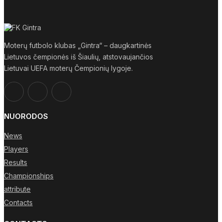
Moterų futbolo klubas „Gintra“ – daugkartinės
Lietuvos čempionės iš Šiaulių, atstovaujančios
Lietuvai UEFA moterų Čempionių lygoje.
NUORODOS
News
Players
Results
Championships
attribute
Contacts