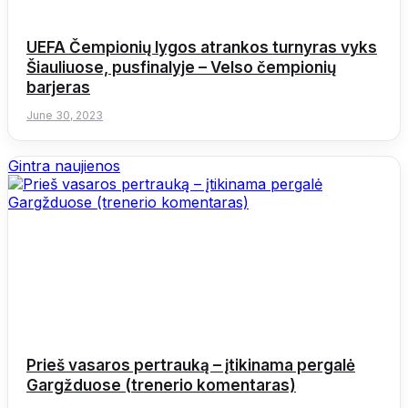
UEFA Čempionių lygos atrankos turnyras vyks
Šiauliuose, pusfinalyje – Velso čempionių
barjeras
June 30, 2023
Gintra naujienos
Prieš vasaros pertrauką – įtikinama pergalė
Gargžduose (trenerio komentaras)