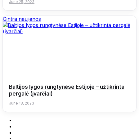
June 25, 2023
Gintra naujienos
Baltijos lygos rungtynėse Estijoje – užtikrinta
pergalė (įvarčiai)
June 18, 2023