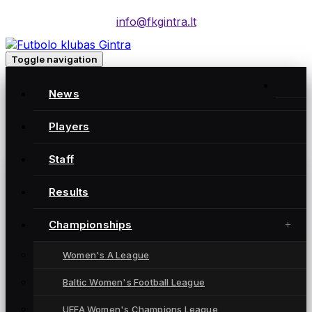
info@fkgintra.lt
Toggle navigation
Home
/
News
Posts
Home
Players
Staff
Gintra naujienos
Results
Championships
Women's A League
Baltic Women's Football League
UEFA Women's Champions League