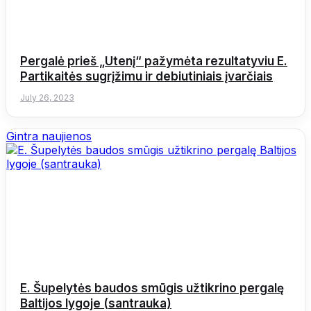
Pergalė prieš „Utenį“ pažymėta rezultatyviu E.
Partikaitės sugrįžimu ir debiutiniais įvarčiais
July 26, 2023
Gintra naujienos
E. Šupelytės baudos smūgis užtikrino pergalę
Baltijos lygoje (santrauka)