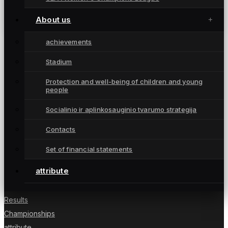
Gintrietės išsivežė pergalę iš Vilniaus
October 15, 2023
About us
achievements
Stadium
Moterų futbolo klubas „Gintra“ – daugkartinės
Protection and well-being of children and young
people
Lietuvos čempionės iš Šiaulių, atstovaujančios
Lietuvai UEFA moterų Čempionių lygoje.
Socialinio ir aplinkosauginio tvarumo strategija
Contacts
Set of financial statements
NUORODOS
attribute
News
Players
Results
Championships
attribute