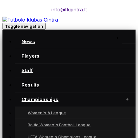
info@fkgintra.lt
Toggle navigation
Home
/
News
Posts
Home
Players
Staff
Gintra naujienos
Results
Championships
Women's A League
Baltic Women's Football League
UEFA Women's Champions League