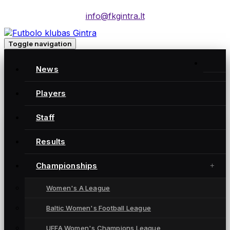
info@fkgintra.lt
Toggle navigation
Home
/
News
Posts
Home
Players
Staff
Gintra naujienos
Results
Championships
Women's A League
Baltic Women's Football League
UEFA Women's Champions League