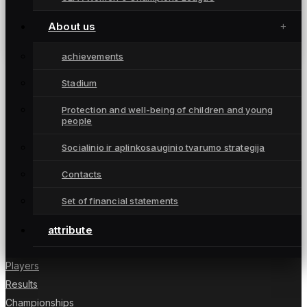
Lietuvos čempionės pradėjo socialinio
projekto iniciatyvą „Galime daugiau“
About us
December 8, 2023
achievements
Stadium
Protection and well-being of children and young
people
Moterų futbolo klubas „Gintra“ – daugkartinės
Lietuvos čempionės iš Šiaulių, atstovaujančios
Socialinio ir aplinkosauginio tvarumo strategija
Lietuvai UEFA moterų Čempionių lygoje.
Contacts
Set of financial statements
NUORODOS
attribute
News
Players
Results
Championships