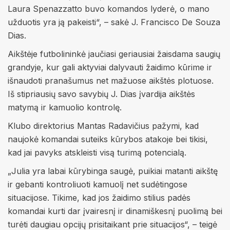
Laura Spenazzatto buvo komandos lyderė, o mano
užduotis yra ją pakeisti“, – sakė J. Francisco De Souza
Dias.
Aikštėje futbolininkė jaučiasi geriausiai žaisdama saugių
grandyje, kur gali aktyviai dalyvauti žaidimo kūrime ir
išnaudoti pranašumus net mažuose aikštės plotuose.
Iš stipriausių savo savybių J. Dias įvardija aikštės
matymą ir kamuolio kontrolę.
Klubo direktorius Mantas Radavičius pažymi, kad
naujokė komandai suteiks kūrybos atakoje bei tikisi,
kad jai pavyks atskleisti visą turimą potencialą.
„Julia yra labai kūrybinga saugė, puikiai matanti aikštę
ir gebanti kontroliuoti kamuolį net sudėtingose
situacijose. Tikime, kad jos žaidimo stilius padės
komandai kurti dar įvairesnį ir dinamiškesnį puolimą bei
turėti daugiau opcijų prisitaikant prie situacijos“, – teigė