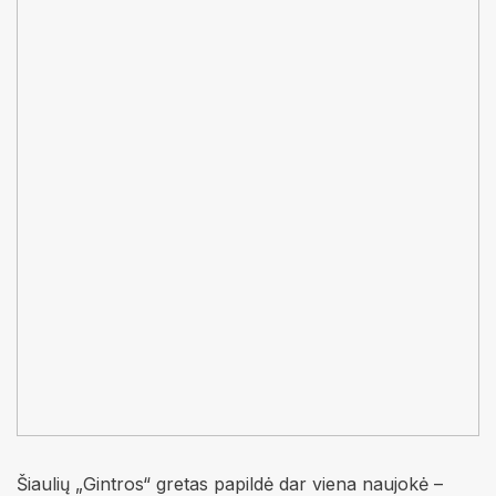
Šiaulių „
Gintros“
gretas papildė dar viena naujokė –