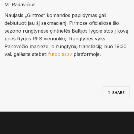
M. Radavičius.
Naujasis „Gintros“ komandos papildymas gali
debiutuoti jau šį sekmadienį. Pirmose oficialiose šio
sezono rungtynėse gintrietės Baltijos lygoje stos į kovą
prieš Rygos RFS vienuolikę. Rungtynės vyks
Panevėžio manieže, o rungtynių transliaciją nuo 19:30
val. galėsite stebėti
futbolas.tv
platformoje.
SHARE