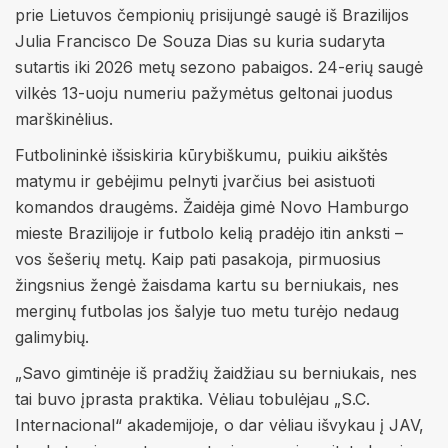
prie Lietuvos čempionių prisijungė saugė iš Brazilijos
Julia Francisco De Souza Dias su kuria sudaryta
sutartis iki 2026 metų sezono pabaigos. 24-erių saugė
vilkės 13-uoju numeriu pažymėtus geltonai juodus
marškinėlius.
Futbolininkė išsiskiria kūrybiškumu, puikiu aikštės
matymu ir gebėjimu pelnyti įvarčius bei asistuoti
komandos draugėms. Žaidėja gimė Novo Hamburgo
mieste Brazilijoje ir futbolo kelią pradėjo itin anksti –
vos šešerių metų. Kaip pati pasakoja, pirmuosius
žingsnius žengė žaisdama kartu su berniukais, nes
merginų futbolas jos šalyje tuo metu turėjo nedaug
galimybių.
„Savo gimtinėje iš pradžių žaidžiau su berniukais, nes
tai buvo įprasta praktika. Vėliau tobulėjau „S.C.
Internacional“ akademijoje, o dar vėliau išvykau į JAV,