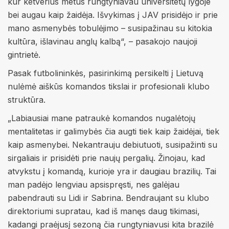
kur ketverius metus rungtyniavau universitetų lygoje
bei augau kaip žaidėja. Išvykimas į JAV prisidėjo ir prie
mano asmenybės tobulėjimo – susipažinau su kitokia
kultūra, išlavinau anglų kalbą“, – pasakojo naujoji
gintrietė.
Pasak futbolininkės, pasirinkimą persikelti į Lietuvą
nulėmė aiškūs komandos tikslai ir profesionali klubo
struktūra.
„Labiausiai mane patraukė komandos nugalėtojų
mentalitetas ir galimybės čia augti tiek kaip žaidėjai, tiek
kaip asmenybei. Nekantrauju debiutuoti, susipažinti su
sirgaliais ir prisidėti prie naujų pergalių. Žinojau, kad
atvykstu į komandą, kurioje yra ir daugiau brazilių. Tai
man padėjo lengviau apsispręsti, nes galėjau
pabendrauti su Lidi ir Sabrina. Bendraujant su klubo
direktoriumi supratau, kad iš manęs daug tikimasi,
kadangi praėjusį sezoną čia rungtyniavusi kita brazilė