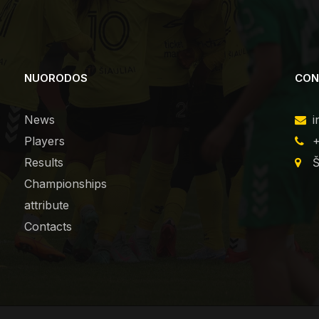
NUORODOS
CON
News
i
Players
+
Results
Š
Championships
attribute
Contacts