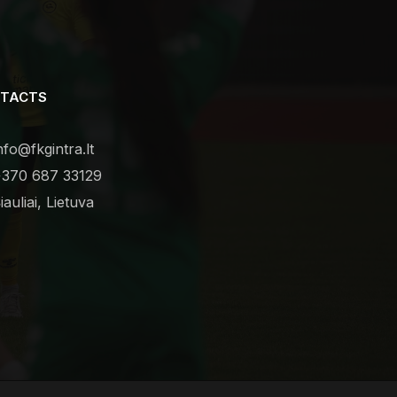
TACTS
nfo@fkgintra.lt
370 687 33129
iauliai, Lietuva