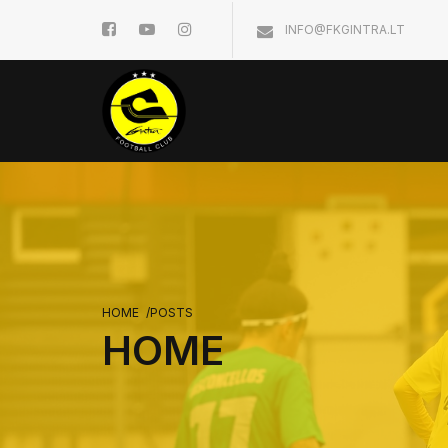
INFO@FKGINTRA.LT
HOME
/
POSTS
HOME