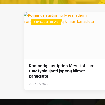
GINTRA NAUJIENOS
Komandą sustiprino Messi stiliumi
rungtyniaujanti japonų kilmės
kanadietė
JULY 27, 2023