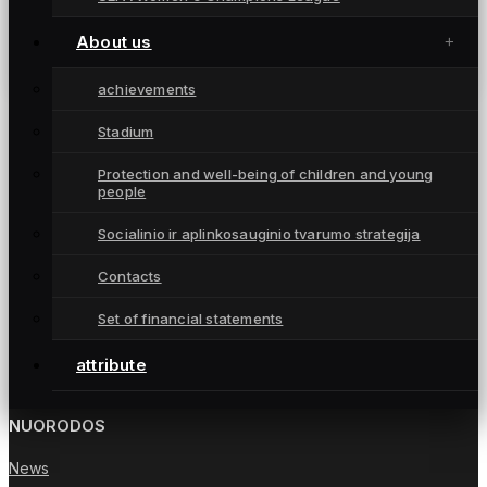
Čempionių aprangą vilkės naujokių biržoje
šaukta amerikietė Rashida Beal
About us
July 25, 2024
achievements
Stadium
Protection and well-being of children and young
people
Socialinio ir aplinkosauginio tvarumo strategija
Moterų futbolo klubas „Gintra“ – daugkartinės
Contacts
Lietuvos čempionės iš Šiaulių, atstovaujančios
Set of financial statements
Lietuvai UEFA moterų Čempionių lygoje.
attribute
NUORODOS
News