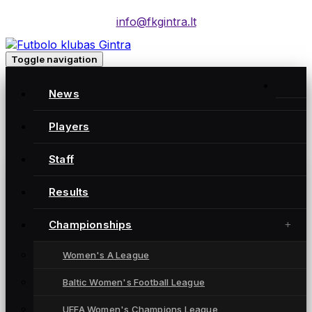
info@fkgintra.lt
Toggle navigation
Home
/
News
Posts
Home
Players
Staff
Gintra naujienos
Results
Championships
Women's A League
Baltic Women's Football League
UEFA Women's Champions League