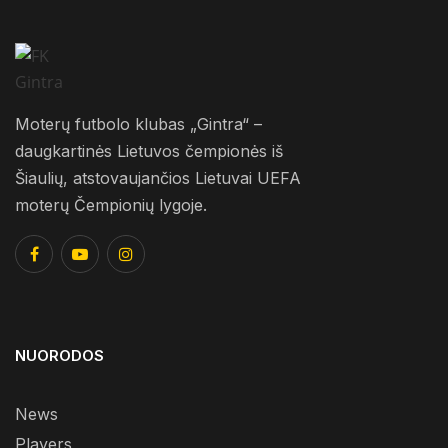
Moterų futbolo klubas „Gintra“ –
daugkartinės Lietuvos čempionės iš
Šiaulių, atstovaujančios Lietuvai UEFA
moterų Čempionių lygoje.
NUORODOS
News
Players