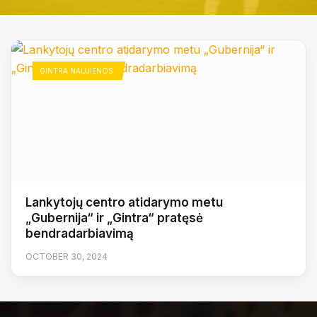
GINTRA NAUJIENOS
Lankytojų centro atidarymo metu
„Gubernija“ ir „Gintra“ pratęsė
bendradarbiavimą
OCTOBER 30, 2024