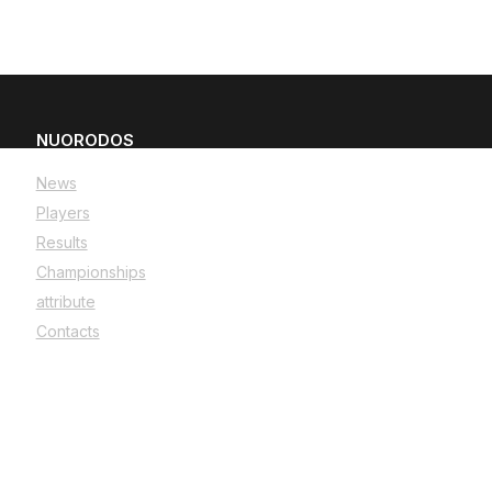
NUORODOS
News
Players
Results
Championships
attribute
Contacts