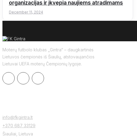
organizacijas ir įkvepia naujiems atradimams
December 11, 2024
Moterų futbolo klubas „Gintra“ – daugkartinės
Lietuvos čempionės iš Šiaulių, atstovaujančios
Lietuvai UEFA moterų Čempionių lygoje.
CONTACTS
info@fkgintra.lt
+370 687 33129
Šiauliai, Lietuva