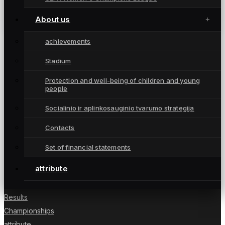
Vartininkė L. Tuomi palieka komandą
February 18, 2025
About us
achievements
Stadium
Moterų futbolo klubas „Gintra“ – daugkartinės
Protection and well-being of children and young
people
Lietuvos čempionės iš Šiaulių, atstovaujančios
Lietuvai UEFA moterų Čempionių lygoje.
Socialinio ir aplinkosauginio tvarumo strategija
Contacts
Set of financial statements
NUORODOS
attribute
News
Players
Results
Championships
attribute