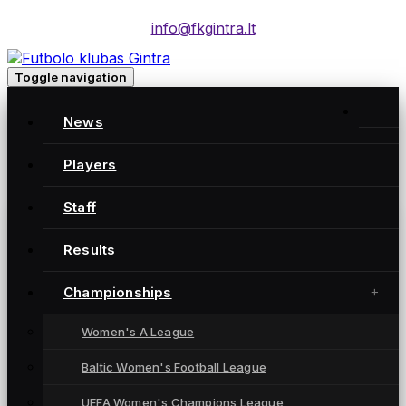
info@fkgintra.lt
Toggle navigation
Home
/
News
Posts
Home
Players
Staff
Gintra naujienos
Results
Championships
Women's A League
Baltic Women's Football League
UEFA Women's Champions League