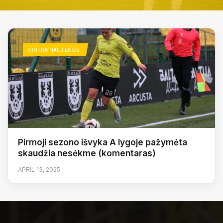
GINTRA NAUJIENOS
Pirmoji sezono išvyka A lygoje pažymėta
skaudžia nesėkme (komentaras)
APRIL 13, 2025