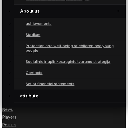
Lietuvos čempionės svarbioje akistatoje
pranoko turnyrinės lentelės kaimynes
About us
(santrauka, komentaras)
May 11, 2025
achievements
Stadium
Protection and well-being of children and young
people
Moterų futbolo klubas „Gintra“ – daugkartinės
Socialinio ir aplinkosauginio tvarumo strategija
Lietuvos čempionės iš Šiaulių, atstovaujančios
Lietuvai UEFA moterų Čempionių lygoje.
Contacts
Set of financial statements
attribute
NUORODOS
News
Players
Results