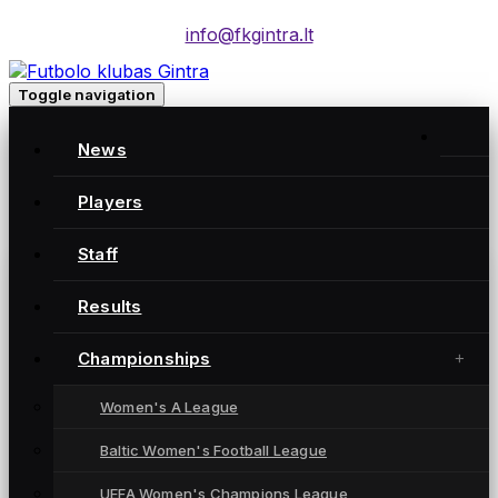
info@fkgintra.lt
Toggle navigation
Home
/
News
Posts
Home
Players
Staff
Gintra naujienos
Results
Championships
Women's A League
Baltic Women's Football League
UEFA Women's Champions League