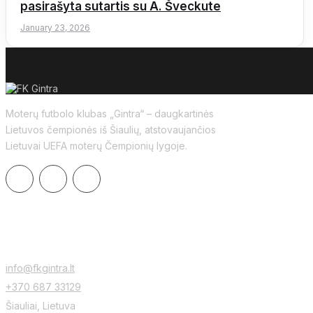
pasirašyta sutartis su A. Šveckute
January 23, 2026
Moterų futbolo klubas „Gintra“ – daugkartinės
Lietuvos čempionės iš Šiaulių, atstovaujančios
Lietuvai UEFA moterų Čempionių lygoje.
CONTACTS
info@fkgintra.lt
+370 687 33129
Šiauliai, Lietuva