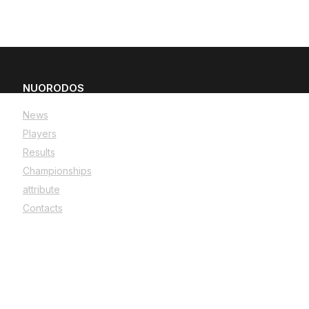
NUORODOS
News
Players
Results
Championships
attribute
Contacts