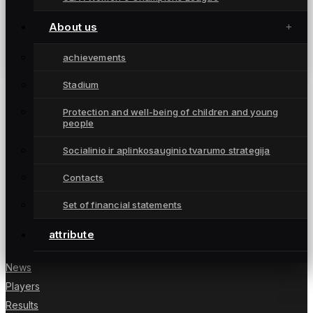
Antrajame šio sezono Saulės miesto derbyje –
gintriečių dominavimas (komentaras,
About us
santrauka)
May 16, 2026
achievements
Stadium
Protection and well-being of children and young
people
Moterų futbolo klubas „Gintra“ – daugkartinės
Socialinio ir aplinkosauginio tvarumo strategija
Lietuvos čempionės iš Šiaulių, atstovaujančios
Lietuvai UEFA moterų Čempionių lygoje.
Contacts
Set of financial statements
attribute
NUORODOS
News
Players
Results