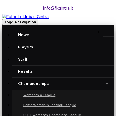
info@fkgintra.lt
Toggle navigation
Home
/
News
Posts
Home
Players
Staff
Gintra naujienos
Results
Championships
Women's A League
Baltic Women's Football League
UEFA Women's Champions League