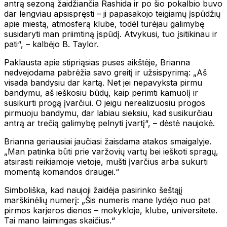
antrą sezoną žaidžiančia Rashida ir po šio pokalbio buvo
dar lengviau apsispręsti – ji papasakojo teigiamų įspūdžių
apie miestą, atmosferą klube, todėl turėjau galimybę
susidaryti man priimtiną įspūdį. Atvykusi, tuo įsitikinau ir
pati“, – kalbėjo B. Taylor.
Paklausta apie stipriąsias puses aikštėje, Brianna
nedvejodama pabrėžia savo greitį ir užsispyrimą: „Aš
visada bandysiu dar kartą. Net jei nepavyksta pirmu
bandymu, aš ieškosiu būdų, kaip perimti kamuolį ir
susikurti progą įvarčiui. O jeigu nerealizuosiu progos
pirmuoju bandymu, dar labiau sieksiu, kad susikurčiau
antrą ar trečią galimybę pelnyti įvartį“, – dėstė naujokė.
Brianna geriausiai jaučiasi žaisdama atakos smaigalyje.
„Man patinka būti prie varžovių vartų bei ieškoti spragų,
atsirasti reikiamoje vietoje, mušti įvarčius arba sukurti
momentą komandos draugei.“
Simboliška, kad naujoji žaidėja pasirinko šeštąjį
marškinėlių numerį: „Šis numeris mane lydėjo nuo pat
pirmos karjeros dienos – mokykloje, klube, universitete.
Tai mano laimingas skaičius.“