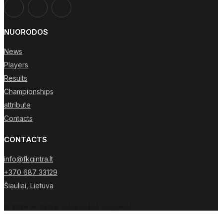
NUORODOS
News
Players
Results
Championships
attribute
Contacts
CONTACTS
info@fkgintra.lt
+370 687 33129
Šiauliai, Lietuva