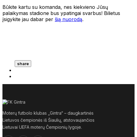
Būkite kartu su komanda, nes kiekvieno Jūsų
palaikymas stadione bus ypatingai svarbus! Bilietus
įsigykite jau dabar per
šią nuorodą
.
share
Moterų futbolo klubas „Gintra“ – daugkartinės
Lietuvos čempionės iš Šiaulių, atstovaujančios
Lietuvai UEFA moterų Čempionių lygoje.