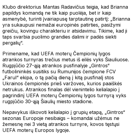
Klubo direktorius Mantas Radavičius teigia, kad Brianna
papildys komandą ne tik kaip puolėja, bet ir kaip
asmenybė, turinti įvairiapusę tarptautinę patirtį: „Brianna
yra sukaupusi nemažai europinės patirties, pasižymi
greičiu, kovingu charakteriu ir atsidavimu. Tikime, kad ji
taps svarbia puolimo grandies dalimi ir padės siekti
pergalių“.
Primename, kad UEFA moterų Čempionių lygos
atrankos turnyras trečius metus iš eilės vyks Šiauliuose.
Rugpjūčio 27-ąją atrankos pusfinalyje „Gintros“
futbolininkės susitiks su Rumunijos čempione FCV
„Farul“ ekipa, o tą pačią dieną į kitą pusfinalį stos
Ukrainos čempionės prieš varžoves, kurios paaiškės
netrukus. Atrankos finalas dėl vienintelio kelialapio į
pagrindinį UEFA moterų Čempionių lygos turnyrą vyks
rugpjūčio 30-ąją Šiaulių miesto stadione.
Nepavykus iškovoti kelialapio į grupių etapą, „Gintros“
sezonas Europoje nesibaigs – komandai užėmus ne
žemesnę nei 3 vietą atrankos turnyre, kovos tęstųsi
UEFA moterų Europos lygoje.