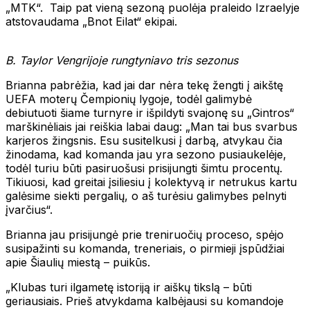
„MTK“. Taip pat vieną sezoną puolėja praleido Izraelyje
atstovaudama „Bnot Eilat“ ekipai.
B. Taylor Vengrijoje rungtyniavo tris sezonus
Brianna pabrėžia, kad jai dar nėra tekę žengti į aikštę
UEFA moterų Čempionių lygoje, todėl galimybė
debiutuoti šiame turnyre ir išpildyti svajonę su „Gintros“
marškinėliais jai reiškia labai daug: „Man tai bus svarbus
karjeros žingsnis. Esu susitelkusi į darbą, atvykau čia
žinodama, kad komanda jau yra sezono pusiaukelėje,
todėl turiu būti pasiruošusi prisijungti šimtu procentų.
Tikiuosi, kad greitai įsiliesiu į kolektyvą ir netrukus kartu
galėsime siekti pergalių, o aš turėsiu galimybes pelnyti
įvarčius“.
Brianna jau prisijungė prie treniruočių proceso, spėjo
susipažinti su komanda, treneriais, o pirmieji įspūdžiai
apie Šiaulių miestą – puikūs.
„Klubas turi ilgametę istoriją ir aiškų tikslą – būti
geriausiais. Prieš atvykdama kalbėjausi su komandoje