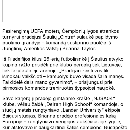
Pasirengimą UEFA moterų Čempionių lygos atrankos
turnyrui pradėjusi Šiaulių „Gintra“ sulaukė papildymo
puolimo grandyje – komandą sustiprino puolėja iš
Jungtinių Amerikos Valstijų Brianna Taylor.
Iš Filadelfijos kilusi 26-erių futbolininkė į Šiaulius atvyko
kupina ryžto prisidėti prie klubo pergalių tiek Lietuvoje,
tiek tarptautinėje arenoje. „Pradėjau žaisti vos tik
išmokau vaikščioti – kamuolys buvo visada šalia manęs.
Tai didelė dalis mano gyvenimo“, – prisijungusi prie
pirmosios komandos treniruotės šypsojosi naujokė.
Savo karjerą ji pradėjo gimtajame krašte „NJSA04“
klube, vėliau žaidė „Delran High School“ komandoje, o
studijų metais rungtyniavo „Lander University“ ekipoje.
Baigusi studijas, Brianna pradėjo profesionalės kelią
Europoje – rungtyniavo Vengrijos aukščiausioje lygoje,
kur atstovavo ir daugkartinei šalies čempionei Budapešto