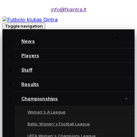
info@fkgintra.lt
Toggle navigation
Home
/
News
Posts
Home
Players
Staff
Gintra naujienos
Results
Championships
Women's A League
Baltic Women's Football League
UEFA Women's Champions League