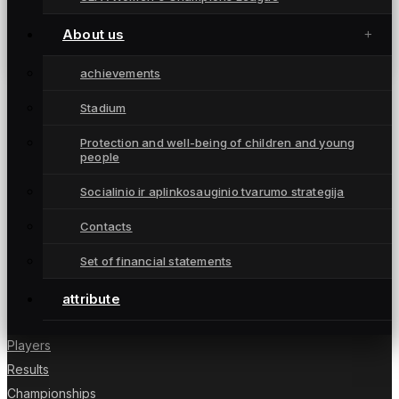
Geltonai juodų gretas sustiprino patirties
Europoje sukaupusi puolėja
About us
July 15, 2025
achievements
Stadium
Protection and well-being of children and young
people
Moterų futbolo klubas „Gintra“ – daugkartinės
Lietuvos čempionės iš Šiaulių, atstovaujančios
Socialinio ir aplinkosauginio tvarumo strategija
Lietuvai UEFA moterų Čempionių lygoje.
Contacts
Set of financial statements
NUORODOS
attribute
News
Players
Results
Championships