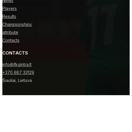
News
Players
Results
Championships
attribute
Contacts
CONTACTS
info@fkgintra.lt
+370 687 33129
Šiauliai, Lietuva