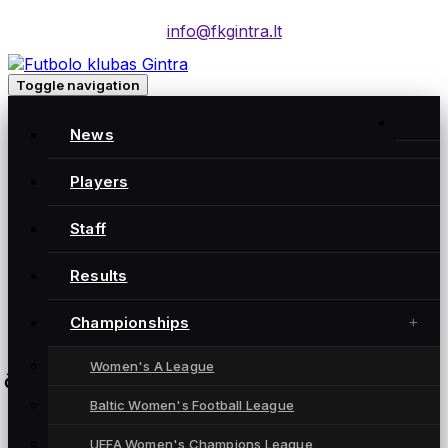
info@fkgintra.lt
Toggle navigation
A lyga: FK Saned – FC Gintra
News
FK Saned
0:3
Players
Staff
FC Gintra
Results
Pakruojo stadionas
Championships
Women's A League
čempionatas
Baltic Women's Football League
UEFA Women's Champions League