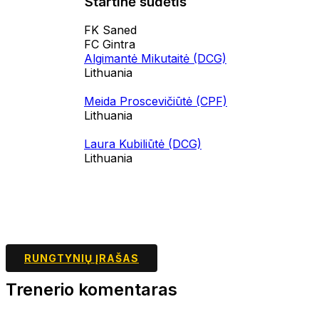
Startinė sudėtis
FK Saned
FC Gintra
Algimantė Mikutaitė (DCG)
Lithuania
Meida Proscevičiūtė (CPF)
Lithuania
Laura Kubiliūtė (DCG)
Lithuania
RUNGTYNIŲ ĮRAŠAS
Trenerio komentaras