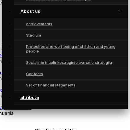
ius:
About us
achievements
Atsarginės žaidėjos
Stadium
 Saned
Protection and well-being of children and young
 Gintra
people
reza Romanovskaja
thuania
Socialinio ir aplinkosauginio tvarumo strategija
ulutė Railaitė
Contacts
thuania
Set of financial statements
džela Vaičytė
thuania
attribute
tvydė Partikaitė
thuania