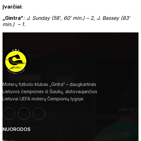
Įvarčiai:
„Gintra“
: J. Sunday (58′, 60′ min.) – 2, J. Bassey (83′
min.) – 1.
Moterų futbolo klubas „Gintra“ – daugkartinės
Lietuvos čempionės iš Šiaulių, atstovaujančios
Lietuvai UEFA moterų Čempionių lygoje.
NUORODOS