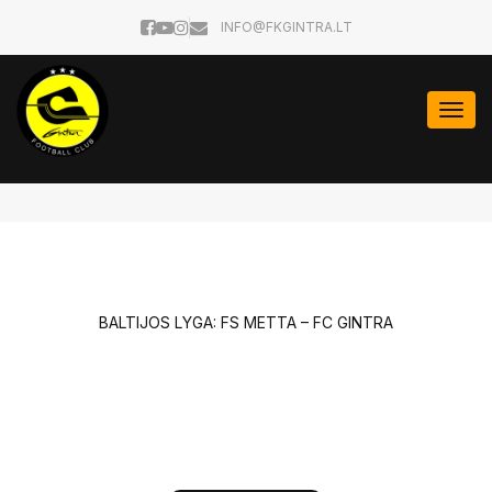
INFO@FKGINTRA.LT
Togg
navi
BALTIJOS LYGA: FS METTA – FC GINTRA