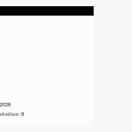
2026
kaičius:
6