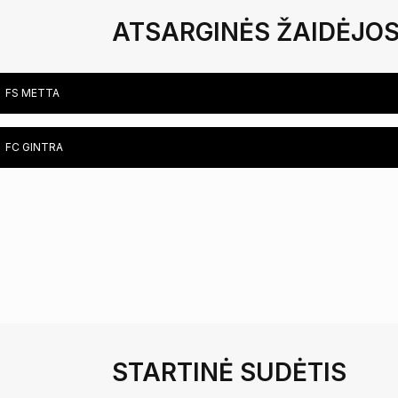
ATSARGINĖS ŽAIDĖJO
FS METTA
FC GINTRA
SAULUTĖ RAILAITĖ
ANDŽELA VAIČYTĖ
STARTINĖ SUDĖTIS