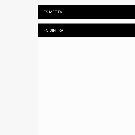
FS METTA
FC GINTRA
ALGIMANTĖ MIKUTAITĖ (DCG)
TEREZA ROMANOVSKAJA (KG)
MEIDA PROSCEVIČIŪTĖ (CPF)
LAURA KUBILIŪTĖ (DCG)