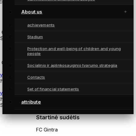
ius:
About us
Atsarginės žaidėjos
achievements
 Gintra
Stadium
S Rīga
Protection and well-being of children and young
coaches
people
 Gintra
Socialinio ir aplinkosauginio tvarumo strategija
ysical training coach Andrius Daškus
Contacts
thuania
Set of financial statements
ysiotherapist Martynas Norvilas
thuania
attribute
S Rīga
Startinė sudėtis
FC Gintra