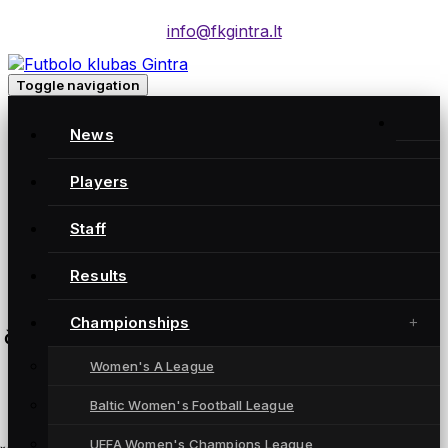
info@fkgintra.lt
Toggle navigation
Baltijos lygos pusfinalis: FC Gintra – RFS
News
FC Gintra
1:3
Players
RFS Rīga
Staff
Šiaulių miesto centrinis stadionas
Results
Championships
čempionatas
Women's A League
Baltic Women's Football League
UEFA Women's Champions League