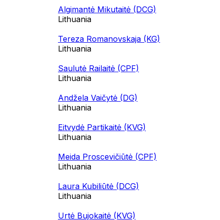
Algimantė Mikutaitė (DCG)
Lithuania
Tereza Romanovskaja (KG)
Lithuania
Saulutė Railaitė (CPF)
Lithuania
Andžela Vaičytė (DG)
Lithuania
Eitvydė Partikaitė (KVG)
Lithuania
Meida Proscevičiūtė (CPF)
Lithuania
Laura Kubiliūtė (DCG)
Lithuania
Urtė Bujokaitė (KVG)