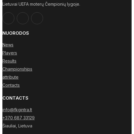
Lietuvai UEFA moterų Čempionių lygoje.
NUORODOS
News
Players
Results
Championships
attribute
Contacts
CONTACTS
info@fkgintra.lt
+370 687 33129
Šiauliai, Lietuva