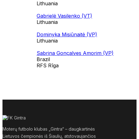
Lithuania
Gabrielė Vasilenko (VT)
Lithuania
Dominyka Misiūnaitė (VP)
Lithuania
Sabrina Gonçalves Amorim (VP)
Brazil
RFS Rīga
Moterų futbolo klubas „Gintra“ – daugkartinės
Lietuvos čempionės iš Šiaulių, atstovaujančios