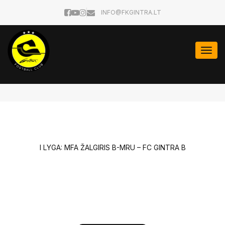
INFO@FKGINTRA.LT
Togg
navi
I LYGA: MFA ŽALGIRIS B-MRU – FC GINTRA B