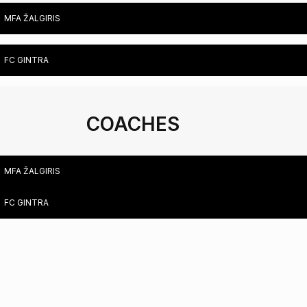
MFA ŽALGIRIS
FC GINTRA
COACHES
MFA ŽALGIRIS
FC GINTRA
PHYSICAL TRAINING COACH ANDRIUS DAŠKUS
LITHUANIA
PHYSIOTHERAPIST MARTYNAS NORVILAS