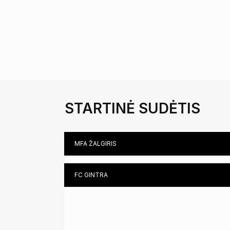
LITHUANIA
GOALKEEPERS COACH ŠARŪNAS KAZLAUSKAS
LITHUANIA
STARTINĖ SUDĖTIS
MFA ŽALGIRIS
FC GINTRA
SAULUTĖ RAILAITĖ (CPF)