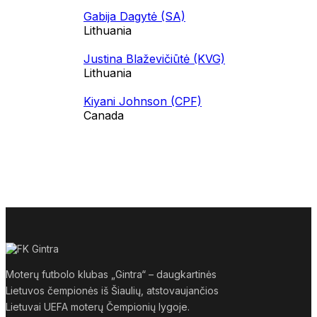
Gabija Dagytė (SA)
Lithuania
Justina Blaževičiūtė (KVG)
Lithuania
Kiyani Johnson (CPF)
Canada
Moterų futbolo klubas „Gintra“ – daugkartinės
Lietuvos čempionės iš Šiaulių, atstovaujančios
Lietuvai UEFA moterų Čempionių lygoje.