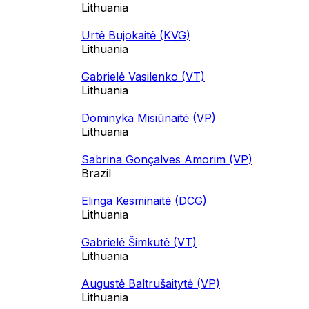
Lithuania
Urtė Bujokaitė (KVG)
Lithuania
Gabrielė Vasilenko (VT)
Lithuania
Dominyka Misiūnaitė (VP)
Lithuania
Sabrina Gonçalves Amorim (VP)
Brazil
Elinga Kesminaitė (DCG)
Lithuania
Gabrielė Šimkutė (VT)
Lithuania
Augustė Baltrušaitytė (VP)
Lithuania