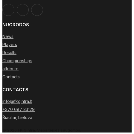
NUORODOS
News
Players
Results
Championships
attribute
Contacts
CONTACTS
info@fkgintra.lt
+370 687 33129
Šiauliai, Lietuva