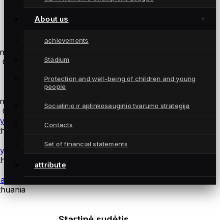
About us
Atsarginės žaidėjos
achievements
nga
Stadium
 Gintra
Protection and well-being of children and young
coaches
people
nga
Socialinio ir aplinkosauginio tvarumo strategija
 Gintra
ysical training coach Andrius Daškus
Contacts
thuania
Set of financial statements
ysiotherapist Martynas Norvilas
thuania
attribute
alkeepers coach Šarūnas Kazlauskas
thuania
Startinė sudėtis