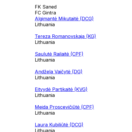
FK Saned
FC Gintra
Algimantė Mikutaitė (DCG)
Lithuania
Tereza Romanovskaja (KG)
Lithuania
Saulutė Railaitė (CPF)
Lithuania
Andžela Vaičytė (DG)
Lithuania
Eitvydė Partikaitė (KVG)
Lithuania
Meida Proscevičiūtė (CPF)
Lithuania
Laura Kubiliūtė (DCG)
Lithuania