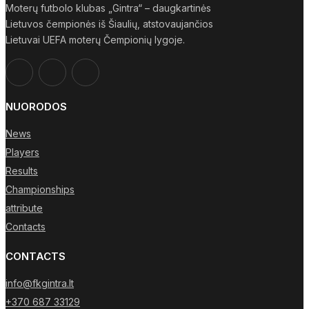
Moterų futbolo klubas „Gintra“ – daugkartinės
Lietuvos čempionės iš Šiaulių, atstovaujančios
Lietuvai UEFA moterų Čempionių lygoje.
NUORODOS
News
Players
Results
Championships
attribute
Contacts
CONTACTS
info@fkgintra.lt
+370 687 33129