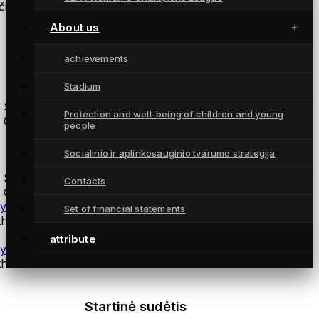
ius:
About us
achievements
Atsarginės žaidėjos
Stadium
 Saned
Protection and well-being of children and young
 Gintra
people
coaches
Socialinio ir aplinkosauginio tvarumo strategija
 Saned
Contacts
 Gintra
ysical training coach Andrius Daškus
Set of financial statements
thuania
attribute
ysiotherapist Martynas Norvilas
thuania
Startinė sudėtis