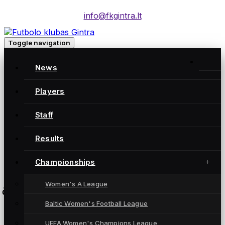
info@fkgintra.lt
Toggle navigation
Topo centras Euronics A lyga: FK Saned – FC Gintra
News
FK Saned
0:7
Players
Staff
FC Gintra
Results
Joniškio miesto stadionas
Championships
Women's A League
čempionatas
Baltic Women's Football League
UEFA Women's Champions League