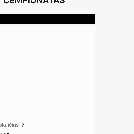
ČEMPIONATAS
kaičius:
7