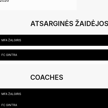
2026
ATSARGINĖS ŽAIDĖJO
MFA ŽALGIRIS
FC GINTRA
COACHES
MFA ŽALGIRIS
FC GINTRA