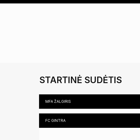
PHYSICAL TRAINING COACH ANDRIUS DAŠKUS
LITHUANIA
PHYSIOTHERAPIST MARTYNAS NORVILAS
LITHUANIA
STARTINĖ SUDĖTIS
MFA ŽALGIRIS
FC GINTRA
ALGIMANTĖ MIKUTAITĖ (DCG)