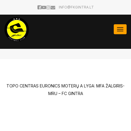
INFO@FKGINTRA.LT
Togg
navi
TOPO CENTRAS EURONICS MOTERŲ A LYGA: MFA ŽALGIRIS-
MRU – FC GINTRA