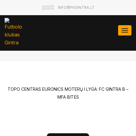
INFO@FKGINTRA.LT
Togg
navi
TOPO CENTRAS EURONICS MOTERŲ I LYGA: FC GINTRA B –
MFA BITĖS