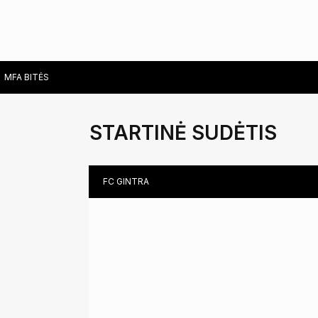
PHYSIOTHERAPIST MARTYNAS NORVILAS
LITHUANIA
MFA BITĖS
STARTINĖ SUDĖTIS
FC GINTRA
TEREZA ROMANOVSKAJA (KG)
SAULUTĖ RAILAITĖ (CPF)