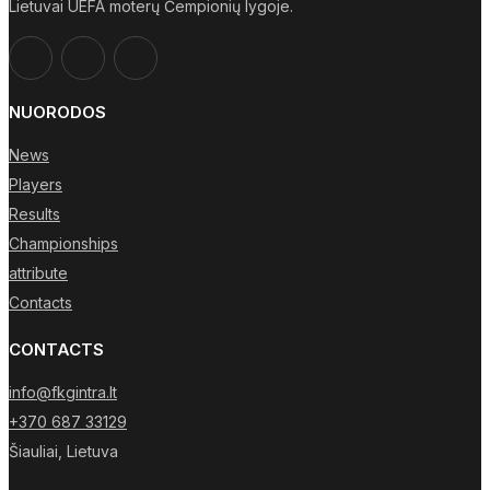
Lietuvai UEFA moterų Čempionių lygoje.
NUORODOS
News
Players
Results
Championships
attribute
Contacts
CONTACTS
info@fkgintra.lt
+370 687 33129
Šiauliai, Lietuva