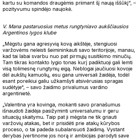
kartu su komandos draugėmis priimant šį naują iššūkį“, –
pozityvumu spindėjo naujokė.
V. Mana pastaruosius metus rungtyniavo aukščiausios
Argentinos lygos klube
„Mėgstu gana agresyvią kovą aikštėje, stengiuosi
varžovėms neleisti šeimininkauti savo teritorijoje, manau,
kad tai labai svarbu nuo pat pirmųjų susitikimo minučių.
Tam tikras kontakto lygio tonas kurį padiktuoji gali lemti
visą tolimesnę rungtynių eigą. Neblogai jaučiuosi kovoje
dėl aukštų kamuolių, esu gana universali žaidėja, todėl
esant poreikiui galiu užkamšyti atsivėrusias spragas
sudėtyje“, – savo žaidimo privalumus vardino
argentinietė.
„Valentina yra kovinga, mokanti savo pranašumus
išnaudoti žaidėja pasižyminti universalumu ir geru
situacijų skaitymu. Taip pat ji mėgsta ne tik griauti
varžovių atakas, bet ir prisidėti prie atakų kūrybos
proceso, o tai padeda subalansuoti žaidimą. Vystant
derybas įvertinome jos norą ir ambicijas parodyti save