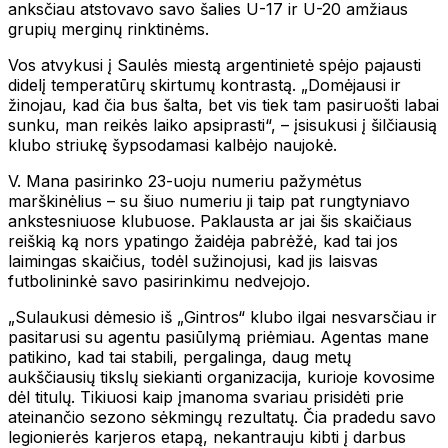
anksčiau atstovavo savo šalies U-17 ir U-20 amžiaus
grupių merginų rinktinėms.
Vos atvykusi į Saulės miestą argentinietė spėjo pajausti
didelį temperatūrų skirtumų kontrastą. „Domėjausi ir
žinojau, kad čia bus šalta, bet vis tiek tam pasiruošti labai
sunku, man reikės laiko apsiprasti“, – įsisukusi į šilčiausią
klubo striukę šypsodamasi kalbėjo naujokė.
V. Mana pasirinko 23-uoju numeriu pažymėtus
marškinėlius – su šiuo numeriu ji taip pat rungtyniavo
ankstesniuose klubuose. Paklausta ar jai šis skaičiaus
reiškią ką nors ypatingo žaidėja pabrėžė, kad tai jos
laimingas skaičius, todėl sužinojusi, kad jis laisvas
futbolininkė savo pasirinkimu nedvejojo.
„Sulaukusi dėmesio iš „Gintros“ klubo ilgai nesvarsčiau ir
pasitarusi su agentu pasiūlymą priėmiau. Agentas mane
patikino, kad tai stabili, pergalinga, daug metų
aukščiausių tikslų siekianti organizacija, kurioje kovosime
dėl titulų. Tikiuosi kaip įmanoma svariau prisidėti prie
ateinančio sezono sėkmingų rezultatų. Čia pradedu savo
legionierės karjeros etapą, nekantrauju kibti į darbus