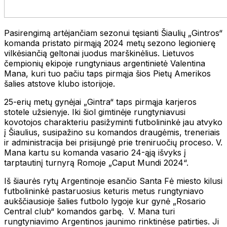
Pasirengimą artėjančiam sezonui tęsianti Šiaulių „Gintros“
komanda pristato pirmąją 2024 metų sezono legionierę
vilkėsiančią geltonai juodus marškinėlius. Lietuvos
čempionių ekipoje rungtyniaus argentinietė Valentina
Mana, kuri tuo pačiu taps pirmąja šios Pietų Amerikos
šalies atstove klubo istorijoje.
25-erių metų gynėjai „Gintra“ taps pirmąja karjeros
stotele užsienyje. Iki šiol gimtinėje rungtyniavusi
kovotojos charakteriu pasižyminti futbolininkė jau atvyko
į Šiaulius, susipažino su komandos draugėmis, treneriais
ir administracija bei prisijungė prie treniruočių proceso. V.
Mana kartu su komanda vasario 24-ąją išvyks į
tarptautinį turnyrą Romoje „Caput Mundi 2024“.
Iš šiaurės rytų Argentinoje esančio Santa Fė miesto kilusi
futbolininkė pastaruosius keturis metus rungtyniavo
aukščiausioje šalies futbolo lygoje kur gynė „Rosario
Central club“ komandos garbę. V. Mana turi
rungtyniavimo Argentinos jaunimo rinktinėse patirties. Ji