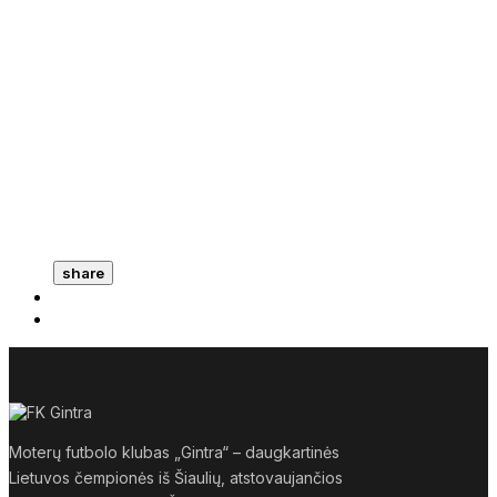
share
Moterų futbolo klubas „Gintra“ – daugkartinės
Lietuvos čempionės iš Šiaulių, atstovaujančios