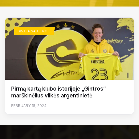
GINTRA NAUJIENOS
Pirmą kartą klubo istorijoje „Gintros“
marškinėlius vilkės argentinietė
FEBRUARY 15, 2024