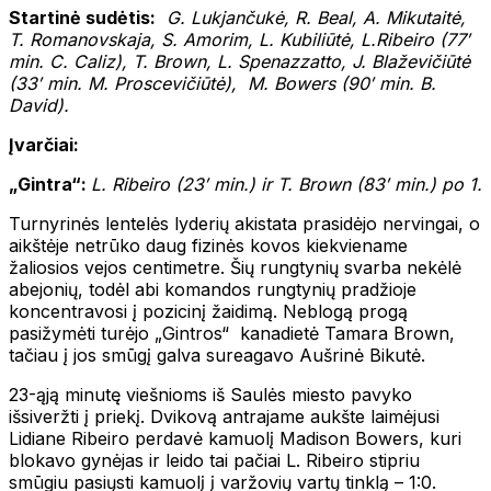
Startinė sudėtis:
G. Lukjančukė, R. Beal, A. Mikutaitė,
T. Romanovskaja, S. Amorim, L. Kubiliūtė, L.Ribeiro (77′
min. C. Caliz), T. Brown, L. Spenazzatto, J. Blaževičiūtė
(33′ min. M. Proscevičiūtė), M. Bowers (90′ min. B.
David).
Įvarčiai:
„Gintra“:
L. Ribeiro (23′ min.) ir T. Brown (83′ min.) po 1.
Turnyrinės lentelės lyderių akistata prasidėjo nervingai, o
aikštėje netrūko daug fizinės kovos kiekviename
žaliosios vejos centimetre. Šių rungtynių svarba nekėlė
abejonių, todėl abi komandos rungtynių pradžioje
koncentravosi į pozicinį žaidimą. Neblogą progą
pasižymėti turėjo „Gintros“ kanadietė Tamara Brown,
tačiau į jos smūgį galva sureagavo Aušrinė Bikutė.
23-ąją minutę viešnioms iš Saulės miesto pavyko
išsiveržti į priekį. Dvikovą antrajame aukšte laimėjusi
Lidiane Ribeiro perdavė kamuolį Madison Bowers, kuri
blokavo gynėjas ir leido tai pačiai L. Ribeiro stipriu
smūgiu pasiųsti kamuolį į varžovių vartų tinklą – 1:0.