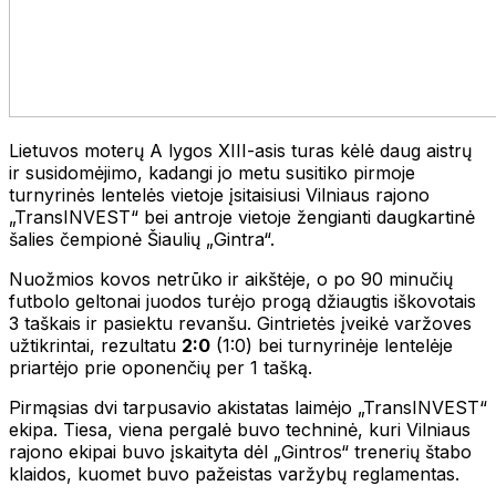
Lietuvos moterų A lygos XIII-asis turas kėlė daug aistrų
ir susidomėjimo, kadangi jo metu susitiko pirmoje
turnyrinės lentelės vietoje įsitaisiusi Vilniaus rajono
„TransINVEST“ bei antroje vietoje žengianti daugkartinė
šalies čempionė Šiaulių „Gintra“.
Nuožmios kovos netrūko ir aikštėje, o po 90 minučių
futbolo geltonai juodos turėjo progą džiaugtis iškovotais
3 taškais ir pasiektu revanšu. Gintrietės įveikė varžoves
užtikrintai, rezultatu
2:0
(1:0) bei turnyrinėje lentelėje
priartėjo prie oponenčių per 1 tašką.
Pirmąsias dvi tarpusavio akistatas laimėjo „TransINVEST“
ekipa. Tiesa, viena pergalė buvo techninė, kuri Vilniaus
rajono ekipai buvo įskaityta dėl „Gintros“ trenerių štabo
klaidos, kuomet buvo pažeistas varžybų reglamentas.