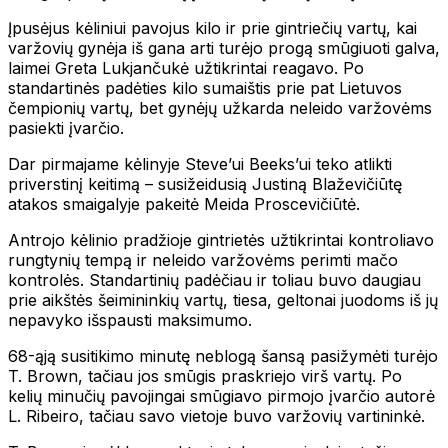
Įpusėjus kėliniui pavojus kilo ir prie gintriečių vartų, kai
varžovių gynėja iš gana arti turėjo progą smūgiuoti galva,
laimei Greta Lukjančukė užtikrintai reagavo. Po
standartinės padėties kilo sumaištis prie pat Lietuvos
čempionių vartų, bet gynėjų užkarda neleido varžovėms
pasiekti įvarčio.
Dar pirmajame kėlinyje Steve’ui Beeks’ui teko atlikti
priverstinį keitimą – susižeidusią Justiną Blaževičiūtę
atakos smaigalyje pakeitė Meida Proscevičiūtė.
Antrojo kėlinio pradžioje gintrietės užtikrintai kontroliavo
rungtynių tempą ir neleido varžovėms perimti mačo
kontrolės. Standartinių padėčiau ir toliau buvo daugiau
prie aikštės šeimininkių vartų, tiesa, geltonai juodoms iš jų
nepavyko išspausti maksimumo.
68-ąją susitikimo minutę neblogą šansą pasižymėti turėjo
T. Brown, tačiau jos smūgis praskriejo virš vartų. Po
kelių minučių pavojingai smūgiavo pirmojo įvarčio autorė
L. Ribeiro, tačiau savo vietoje buvo varžovių vartininkė.