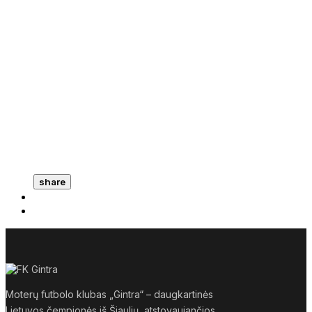
share
Moterų futbolo klubas „Gintra“ – daugkartinės
Lietuvos čempionės iš Šiaulių, atstovaujančios