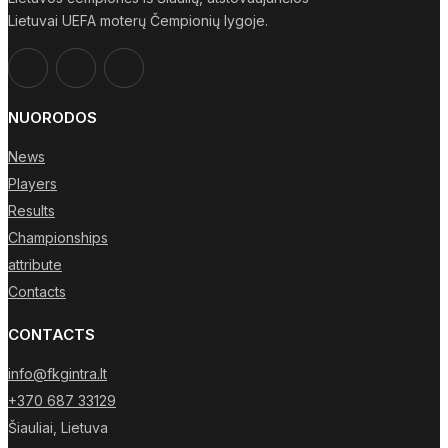
Lietuvai UEFA moterų Čempionių lygoje.
NUORODOS
News
Players
Results
Championships
attribute
Contacts
CONTACTS
info@fkgintra.lt
+370 687 33129
Šiauliai, Lietuva