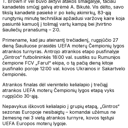
T. Brown ir vėl buvo aktyvi atakos smaigalyje, tačiau
kanadietės smūgį galvą atrėmė A. Bikutė. Vis dėlto, savo
tikslą kanadietė pasiekė ir po kelių akimirkų, 83-ąją
rungtynių minutę techniškai apžaidusi varžovę kaire koja
pasiuntė kamuolį į tolimąjį vartų kampą bei įtvirtino
šiauliečių pranašumą – 2:0.
Primename, kad jau ateinantį trečiadienį, rugpjūčio 27
dieną Šiauliuose prasidės UEFA moterų Čempionių lygos
atrankos turnyras. Antrojo atrankos etapo pusfinalyje
„Gintros“ futbolininkės 18:00 val. susitiks su Rumunijos
čempione FCV „Farul“ ekipa, o tą pačią dieną kitoje
pusfinalio poroje 12:00 val. kovos Ukrainos ir Sakartvelo
čempionės.
Atrankos finalas dėl vienintelio kelialapio į trečiąjį
atrankos UEFA moterų Čempionių lygos etapą vyks
rugpjūčio 30-ąją.
Nepavykus iškovoti kelialapio į grupių etapą, „Gintros“
sezonas Europoje nesibaigtų – komandai užėmus ne
žemesnę nei 3 vietą atrankos turnyre, kovos tęstųsi
UEFA Europos moterų lygoje.