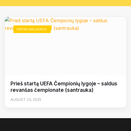
GINTRA NAUJIENOS
Prieš startą UEFA Čempionių lygoje – saldus
revanšas čempionate (santrauka)
AUGUST 23, 2025