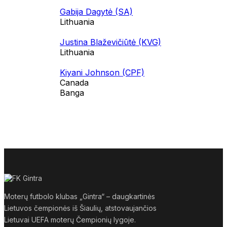
Gabija Dagytė (SA)
Lithuania
Justina Blaževičiūtė (KVG)
Lithuania
Kiyani Johnson (CPF)
Canada
Banga
Moterų futbolo klubas „Gintra“ – daugkartinės
Lietuvos čempionės iš Šiaulių, atstovaujančios
Lietuvai UEFA moterų Čempionių lygoje.