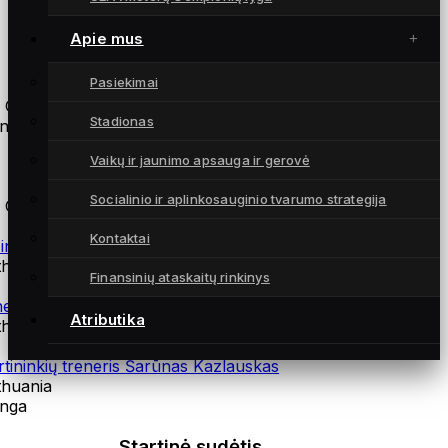
Apie mus
Atsarginės žaidėjos
Pasiekimai
 Gintra
Stadionas
nga
Vaikų ir jaunimo apsauga ir gerovė
Treneriai
Socialinio ir aplinkosauginio tvarumo strategija
 Gintra
Kontaktai
zinio rengimo treneris Andrius Daškus
thuania
Finansinių ataskaitų rinkinys
neziterapeutas Martynas Norvilas
Atributika
thuania
rtininkių treneris Šarūnas Kazlauskas
thuania
nga
Startinė sudėtis