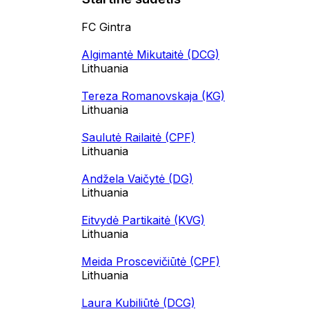
FC Gintra
Algimantė Mikutaitė (DCG)
Lithuania
Tereza Romanovskaja (KG)
Lithuania
Saulutė Railaitė (CPF)
Lithuania
Andžela Vaičytė (DG)
Lithuania
Eitvydė Partikaitė (KVG)
Lithuania
Meida Proscevičiūtė (CPF)
Lithuania
Laura Kubiliūtė (DCG)