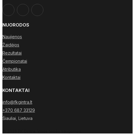
NUORODOS
Naujienos
Žaidėjos
Rezultatai
Čempionatai
Atributika
Kontaktai
KONTAKTAI
info@fkgintra.lt
+370 687 33129
Šiauliai, Lietuva