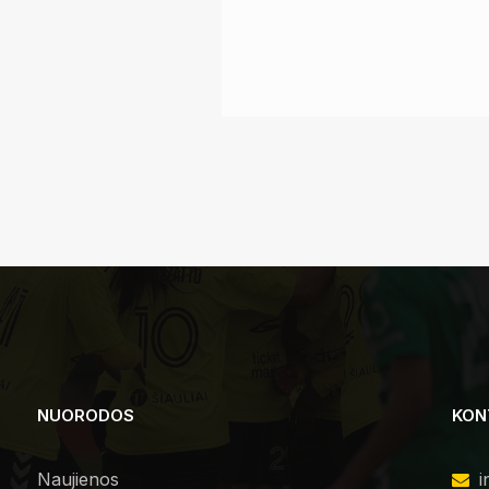
MARIJA GALKINA (VP)
NUORODOS
KON
Naujienos
i