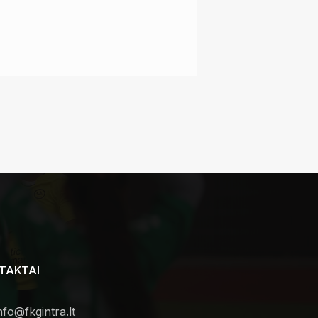
TAKTAI
nfo@fkgintra.lt