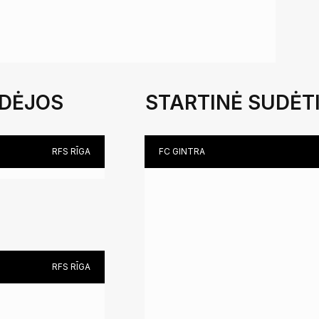
IDĖJOS
STARTINĖ SUDĖT
RFS RĪGA
FC GINTRA
ALGIMANTĖ MIKUTAIT
(DCG)
TEREZA
ROMANOVSKAJA (KG)
RFS RĪGA
MEIDA PROSCEVIČIŪT
(CPF)