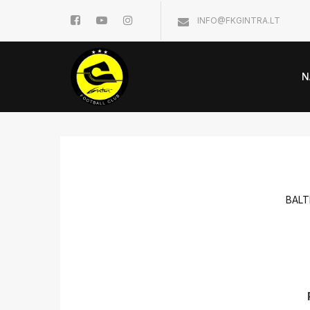
INFO@FKGINTRA.LT
N
BALT