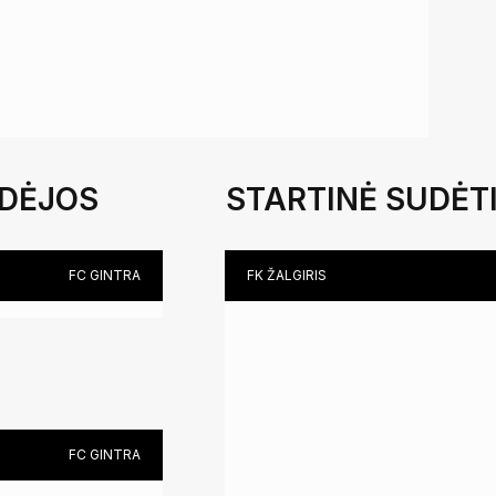
IDĖJOS
STARTINĖ SUDĖT
FC GINTRA
FK ŽALGIRIS
FC GINTRA