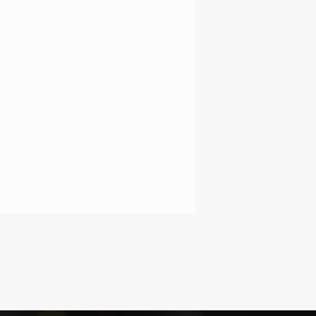
BALTRUŠAITYTĖ (VP)
GABIJA DAGYTĖ (SA)
JUSTINA
BLAŽEVIČIŪTĖ (KVG)
KIYANI JOHNSON
(CPF)