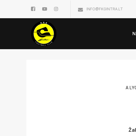
INFO@FKGINTRA.LT
N
A LY
Žal