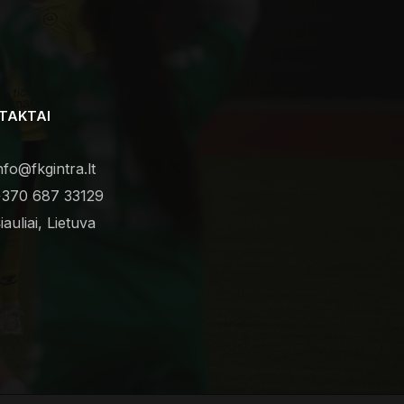
TAKTAI
nfo@fkgintra.lt
370 687 33129
iauliai, Lietuva