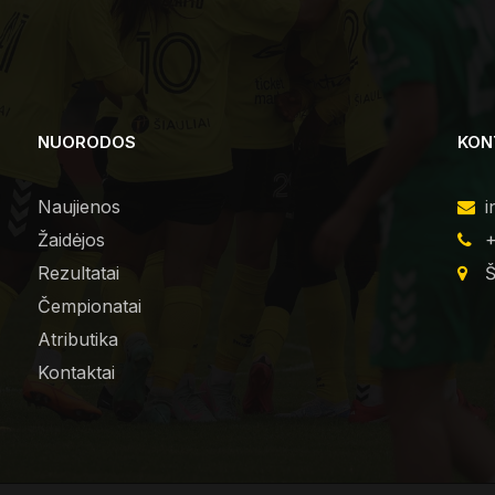
NUORODOS
KON
Naujienos
i
Žaidėjos
+
Rezultatai
Š
Čempionatai
Atributika
Kontaktai