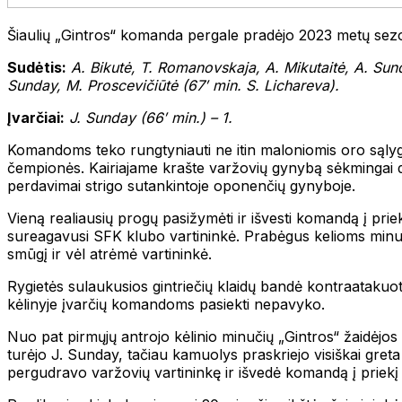
Šiaulių „Gintros“ komanda pergale pradėjo 2023 metų sezo
Sudėtis:
A. Bikutė, T. Romanovskaja, A. Mikutaitė, A. Sunda
Sunday, M. Proscevičiūtė (67′ min. S. Lichareva).
Įvarčiai:
J. Sunday (66′ min.) – 1.
Komandoms teko rungtyniauti ne itin maloniomis oro sąlygo
čempionės. Kairiajame krašte varžovių gynybą sėkmingai 
perdavimai strigo sutankintoje oponenčių gynyboje.
Vieną realiausių progų pasižymėti ir išvesti komandą į prie
sureagavusi SFK klubo vartininkė. Prabėgus kelioms minutė
smūgį ir vėl atrėmė vartininkė.
Rygietės sulaukusios gintriečių klaidų bandė kontraatakuoti
kėlinyje įvarčių komandoms pasiekti nepavyko.
Nuo pat pirmųjų antrojo kėlinio minučių „Gintros“ žaidėjos
turėjo J. Sunday, tačiau kamuolys praskriejo visiškai greta
pergudravo varžovių vartininkę ir išvedė komandą į priekį 