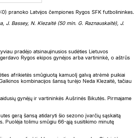
:0) pranoko Latvijos čempiones Rygos SFK futbolininkes.
na, J. Bassey, N. Klezaitė (50 min. G. Raznauskaitė), J.
viau pradėjo atsinaujinusios sudėties Lietuvos
gerdavo Rygos ekipos gynėjos arba vartininkė, o aštrūs
dėties afrikietės smūgiuotą kamuolį galvą atrėmė puikiai
Galkinos kombinacijos šansą turėjo Neda Klezaitė, tačiau
žaidusių gynėjų ir vartininkės Aušrinės Bikutės. Pirmajame
utes gerą šansą atidaryti šio sezono įvarčių sąskaitą
us. Puolėja tolimu smūgiu 66-ąją susitikimo minutę