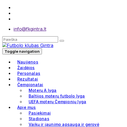
info@fkgintra.lt
Toggle navigation
Naujienos
Žaidėjos
Personalas
Rezultatai
Čempionatai
Moterų A lyga
Baltijos moterų futbolo lyga
UEFA moterų Čempionių lyga
Apie mus
Pasiekimai
Stadionas
Vaikų ir jaunimo apsauga ir gerovė