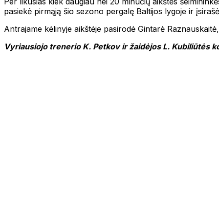
Per likusias kiek daugiau nei 20 minučių aikštės šeimininkės
pasiekė pirmąją šio sezono pergalę Baltijos lygoje ir įsirašė 
Antrajame kėlinyje aikštėje pasirodė Gintarė Raznauskaitė,
Vyriausiojo trenerio K. Petkov ir žaidėjos L. Kubiliūtės 