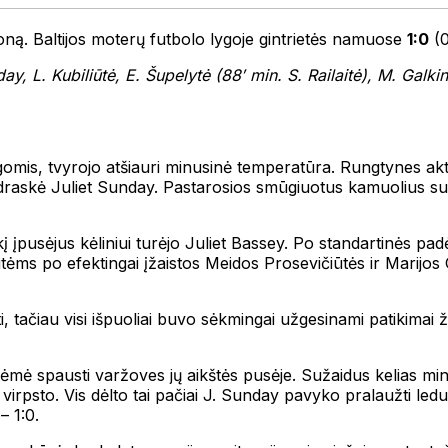
ną. Baltijos moterų futbolo lygoje gintrietės namuose
1:0
(0
y, L. Kubiliūtė, E. Šupelytė (88′ min. S. Railaitė), M. Galki
mis, tvyrojo atšiauri minusinė temperatūra. Rungtynes akty
draskė Juliet Sunday. Pastarosios smūgiuotus kamuolius su
kį įpusėjus kėliniui turėjo Juliet Bassey. Po standartinės pa
ms po efektingai įžaistos Meidos Prosevičiūtės ir Marijos 
, tačiau visi išpuoliai buvo sėkmingai užgesinami patikimai 
 ėmė spausti varžoves jų aikštės pusėje. Sužaidus kelias min
 virpsto. Vis dėlto tai pačiai J. Sunday pavyko pralaužti led
– 1:0.