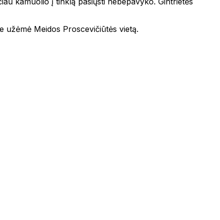
čiau kamuolio į tinklą pasiųsti nebepavyko. Gintrietės
ėje užėmė Meidos Proscevičiūtės vietą.