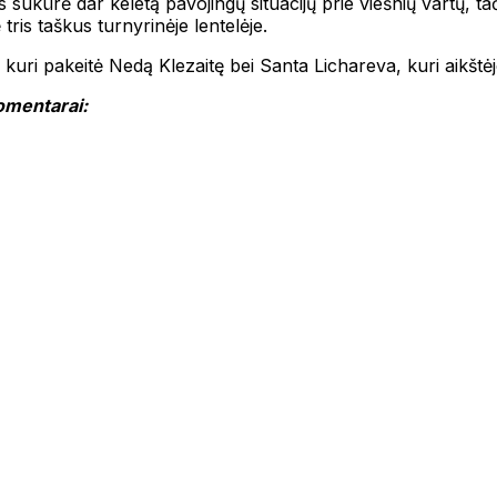
 sukūrė dar keletą pavojingų situacijų prie viešnių vartų, ta
tris taškus turnyrinėje lentelėje.
 kuri pakeitė Nedą Klezaitę bei Santa Lichareva, kuri aikšt
komentarai: