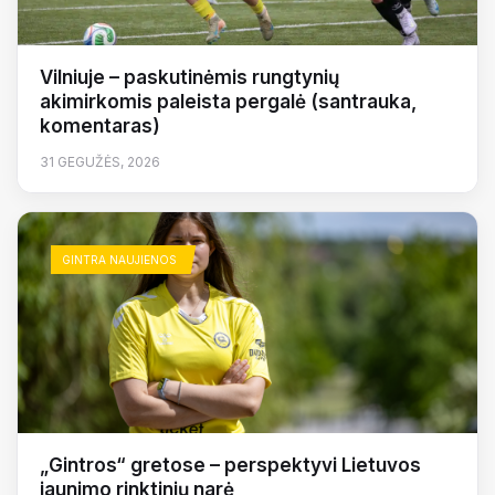
Vilniuje – paskutinėmis rungtynių
akimirkomis paleista pergalė (santrauka,
komentaras)
31 GEGUŽĖS, 2026
GINTRA NAUJIENOS
„Gintros“ gretose – perspektyvi Lietuvos
jaunimo rinktinių narė