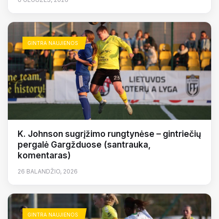
GINTRA NAUJIENOS
K. Johnson sugrįžimo rungtynėse – gintriečių
pergalė Gargžduose (santrauka,
komentaras)
26 BALANDŽIO, 2026
GINTRA NAUJIENOS