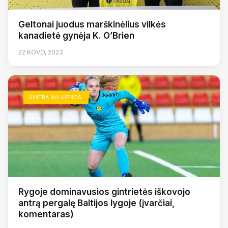
Geltonai juodus marškinėlius vilkės
kanadietė gynėja K. O’Brien
22 KOVO, 2023
GINTRA NAUJIENOS
Rygoje dominavusios gintrietės iškovojo
antrą pergalę Baltijos lygoje (įvarčiai,
komentaras)