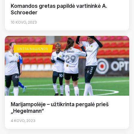
Komandos gretas papildė vartininkė A.
Schroeder
10 KOVO, 2023
GINTRA NAUJIENOS
Marijampolėje – užtikrinta pergalė prieš
„Hegelmann“
4 KOVO, 2023