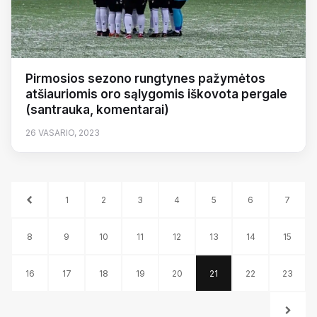
Pirmosios sezono rungtynes pažymėtos
atšiauriomis oro sąlygomis iškovota pergale
(santrauka, komentarai)
26 VASARIO, 2023
1
2
3
4
5
6
7
8
9
10
11
12
13
14
15
16
17
18
19
20
21
22
23