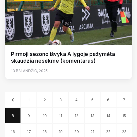
Pirmoji sezono išvyka A lygoje pažymėta
skaudžia nesėkme (komentaras)
13 BALANDŽIO, 2025
1
2
3
4
5
6
7
8
9
10
11
12
13
14
15
16
17
18
19
20
21
22
23