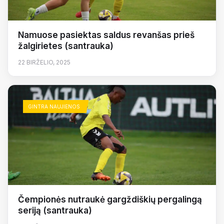
Namuose pasiektas saldus revanšas prieš
žalgirietes (santrauka)
22 BIRŽELIO, 2025
GINTRA NAUJIENOS
Čempionės nutraukė gargždiškių pergalingą
seriją (santrauka)