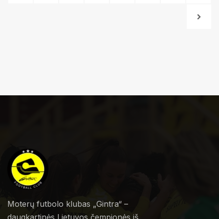
Moterų futbolo klubas „Gintra“ –
daugkartinės Lietuvos čempionės iš