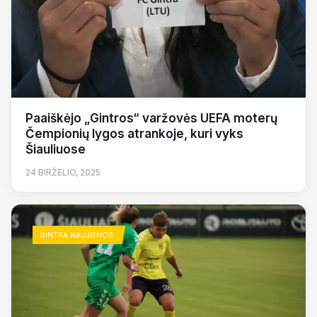
Paaiškėjo „Gintros“ varžovės UEFA moterų
Čempionių lygos atrankoje, kuri vyks
Šiauliuose
24 BIRŽELIO, 2025
GINTRA NAUJIENOS