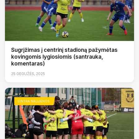
Sugrįžimas į centrinį stadioną pažymėtas
kovingomis lygiosiomis (santrauka,
komentaras)
25 GEGUŽĖS, 2025
GINTRA NAUJIENOS