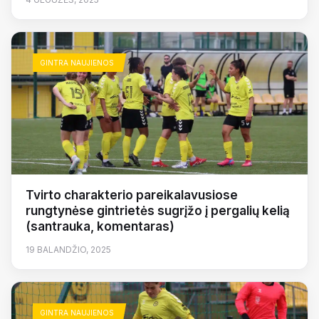
GINTRA NAUJIENOS
Tvirto charakterio pareikalavusiose
rungtynėse gintrietės sugrįžo į pergalių kelią
(santrauka, komentaras)
19 BALANDŽIO, 2025
GINTRA NAUJIENOS