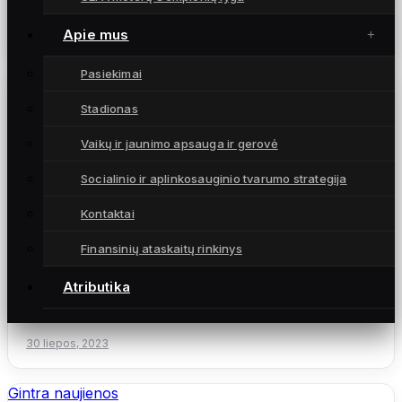
Komandą papildė amerikietė saugė A. Pauletto
31 liepos, 2023
Apie mus
Pasiekimai
Gintra naujienos
Stadionas
Vaikų ir jaunimo apsauga ir gerovė
Socialinio ir aplinkosauginio tvarumo strategija
Kontaktai
Finansinių ataskaitų rinkinys
Charakterį pademonstravusios gintrietės
Atributika
įveikė Estijos čempiones (apžvalga,
komentaras)
30 liepos, 2023
Gintra naujienos