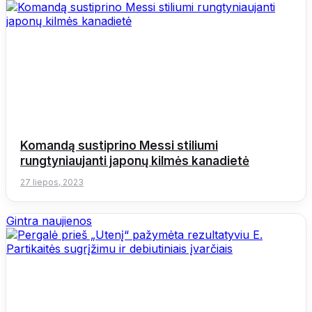
Komandą sustiprino Messi stiliumi
rungtyniaujanti japonų kilmės kanadietė
27 liepos, 2023
Gintra naujienos