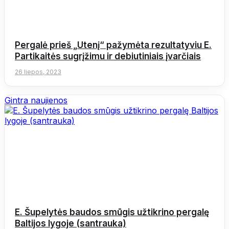
Pergalė prieš „Utenį“ pažymėta rezultatyviu E.
Partikaitės sugrįžimu ir debiutiniais įvarčiais
26 liepos, 2023
Gintra naujienos
E. Šupelytės baudos smūgis užtikrino pergalę
Baltijos lygoje (santrauka)