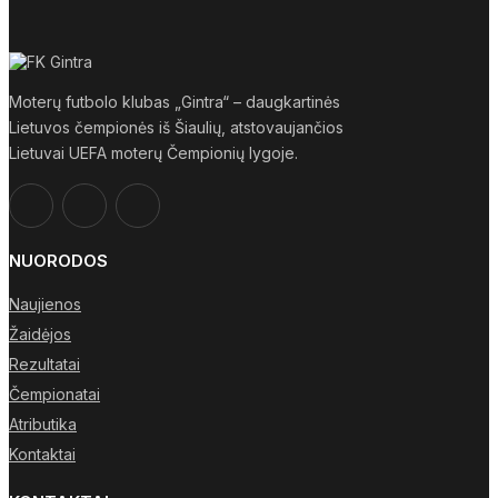
Moterų futbolo klubas „Gintra“ – daugkartinės
Lietuvos čempionės iš Šiaulių, atstovaujančios
Lietuvai UEFA moterų Čempionių lygoje.
NUORODOS
Naujienos
Žaidėjos
Rezultatai
Čempionatai
Atributika
Kontaktai