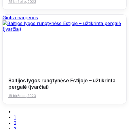
25 birželio, 2023
Gintra naujienos
Baltijos lygos rungtynėse Estijoje – užtikrinta
pergalė (įvarčiai)
18 birželio, 2023
1
2
3