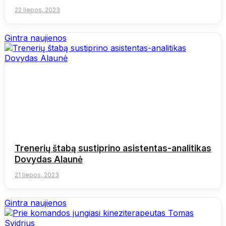
22 liepos, 2023
Gintra naujienos
Trenerių štabą sustiprino asistentas-analitikas
Dovydas Alaunė
21 liepos, 2023
Gintra naujienos