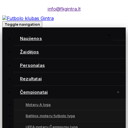
info@fkgintra.lt
Toggle navigation
Home
/
Naujienos
Įrašai
Gintra naujienos
Žaidėjos
Personalas
Gintra naujienos
Rezultatai
Čempionatai
Moterų A lyga
Baltijos moterų futbolo lyga
UEFA moterų Čempionių lyga