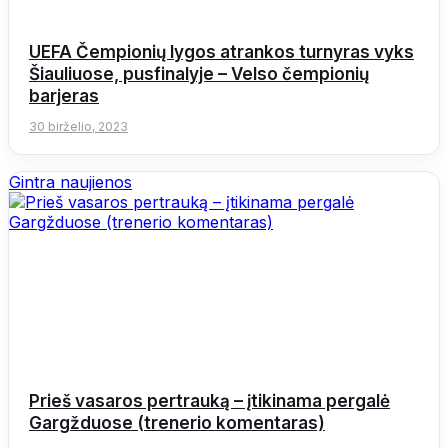
UEFA Čempionių lygos atrankos turnyras vyks
Šiauliuose, pusfinalyje – Velso čempionių
barjeras
30 birželio, 2023
Gintra naujienos
Prieš vasaros pertrauką – įtikinama pergalė
Gargžduose (trenerio komentaras)