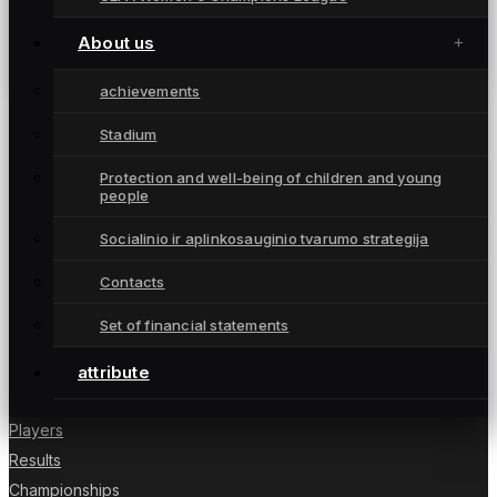
„Gintra” – per žingsnį nuo 21-ojo A lygos
čempionių
About us
September 25, 2022
achievements
Stadium
Protection and well-being of children and young
people
Moterų futbolo klubas „Gintra“ – daugkartinės
Lietuvos čempionės iš Šiaulių, atstovaujančios
Socialinio ir aplinkosauginio tvarumo strategija
Lietuvai UEFA moterų Čempionių lygoje.
Contacts
Set of financial statements
NUORODOS
attribute
News
Players
Results
Championships