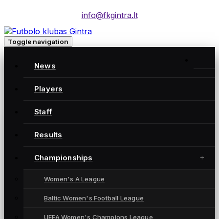
info@fkgintra.lt
Toggle navigation
Home
/
News
Posts
Home
Players
Staff
Gintra naujienos
Results
Championships
Women's A League
Baltic Women's Football League
UEFA Women's Champions League