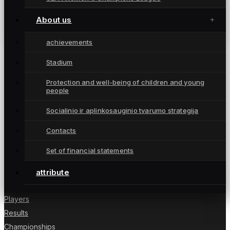
„Gintra“ dalyvaus tarptautiniame turnyre
Italijoje „Caput Mundi 2024“
About us
February 5, 2024
achievements
Stadium
Protection and well-being of children and young
people
Moterų futbolo klubas „Gintra“ – daugkartinės
Lietuvos čempionės iš Šiaulių, atstovaujančios
Socialinio ir aplinkosauginio tvarumo strategija
Lietuvai UEFA moterų Čempionių lygoje.
Contacts
Set of financial statements
NUORODOS
attribute
News
Players
Results
Championships