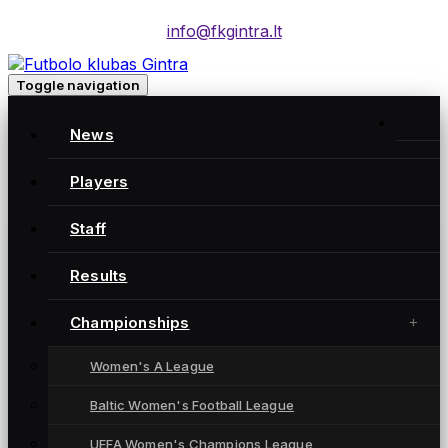
info@fkgintra.lt
Toggle navigation
Home
/
News
Posts
Home
Players
Staff
Gintra naujienos
Results
Championships
Women's A League
Baltic Women's Football League
UEFA Women's Champions League