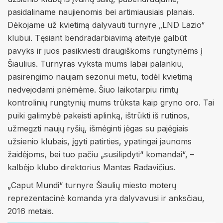
pasidaliname naujienomis bei artimiausiais planais.
Dėkojame už kvietimą dalyvauti turnyre „LND Lazio“
klubui. Tęsiant bendradarbiavimą ateityje galbūt
pavyks ir juos pasikviesti draugiškoms rungtynėms į
Šiaulius. Turnyras vyksta mums labai palankiu,
pasirengimo naujam sezonui metu, todėl kvietimą
nedvejodami priėmėme. Šiuo laikotarpiu rimtų
kontrolinių rungtynių mums trūksta kaip gryno oro. Tai
puiki galimybė pakeisti aplinką, ištrūkti iš rutinos,
užmegzti naujų ryšių, išmėginti jėgas su pajėgiais
užsienio klubais, įgyti patirties, ypatingai jaunoms
žaidėjoms, bei tuo pačiu „susilipdyti“ komandai“, –
kalbėjo klubo direktorius Mantas Radavičius.
„Caput Mundi“ turnyre Šiaulių miesto moterų
reprezentacinė komanda yra dalyvavusi ir anksčiau,
2016 metais.