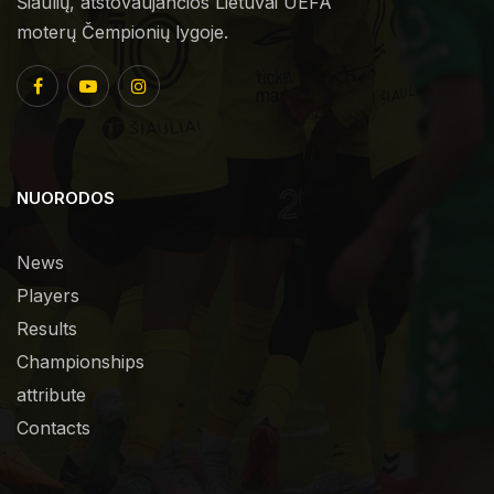
Šiaulių, atstovaujančios Lietuvai UEFA
moterų Čempionių lygoje.
NUORODOS
News
Players
Results
Championships
attribute
Contacts