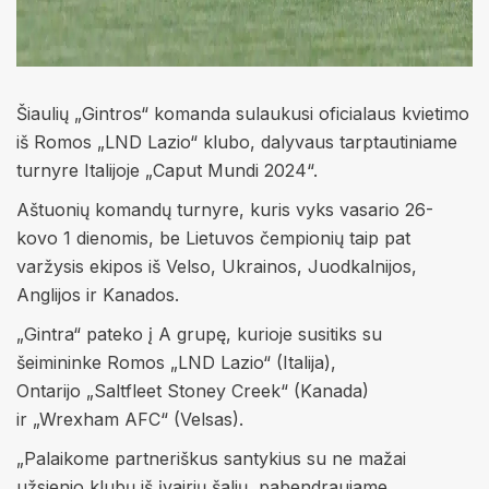
Šiaulių „Gintros“ komanda sulaukusi oficialaus kvietimo
iš Romos „LND Lazio“ klubo, dalyvaus tarptautiniame
turnyre Italijoje „Caput Mundi 2024“.
Aštuonių komandų turnyre, kuris vyks vasario 26-
kovo 1 dienomis, be Lietuvos čempionių taip pat
varžysis ekipos iš Velso, Ukrainos, Juodkalnijos,
Anglijos ir Kanados.
„Gintra“ pateko į A grupę, kurioje susitiks su
šeimininke Romos „LND Lazio“ (Italija),
Ontarijo „Saltfleet Stoney Creek“ (Kanada)
ir „Wrexham AFC“ (Velsas).
„Palaikome partneriškus santykius su ne mažai
užsienio klubų iš įvairių šalių, pabendraujame,