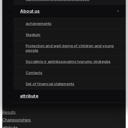
L. Kubiliūtė toliau vilkės „Gintros“ marškinėlius
November 18, 2024
About us
achievements
Stadium
Moterų futbolo klubas „Gintra“ – daugkartinės
Protection and well-being of children and young
people
Lietuvos čempionės iš Šiaulių, atstovaujančios
Lietuvai UEFA moterų Čempionių lygoje.
Socialinio ir aplinkosauginio tvarumo strategija
Contacts
Set of financial statements
NUORODOS
attribute
News
Players
Results
Championships
attribute