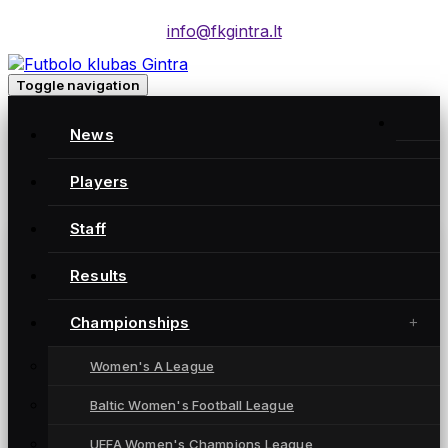
info@fkgintra.lt
Toggle navigation
Home
/
News
Posts
Home
Players
Staff
Gintra naujienos
Results
Championships
Women's A League
Baltic Women's Football League
UEFA Women's Champions League