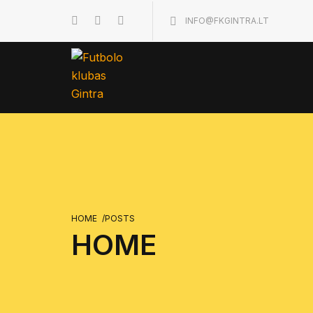
INFO@FKGINTRA.LT
HOME
/
POSTS
HOME