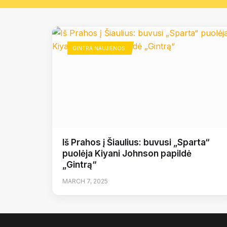
GINTRA NAUJIENOS
Iš Prahos į Šiaulius: buvusi „Sparta“
puolėja Kiyani Johnson papildė
„Gintrą“
MARCH 7, 2025