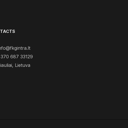
TACTS
nfo@fkgintra.lt
370 687 33129
iauliai, Lietuva