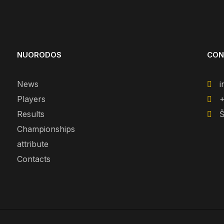
NUORODOS
CON
News
i
Players
+
Results
Š
Championships
attribute
Contacts