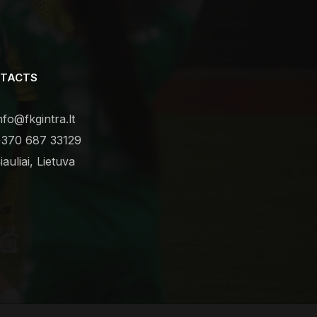
TACTS
nfo@fkgintra.lt
370 687 33129
iauliai, Lietuva