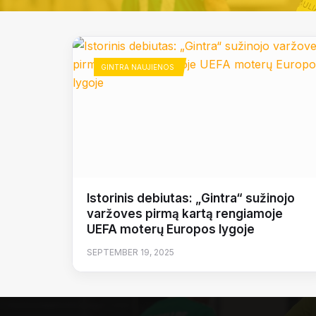
GINTRA NAUJIENOS
Istorinis debiutas: „Gintra“ sužinojo
varžoves pirmą kartą rengiamoje
UEFA moterų Europos lygoje
SEPTEMBER 19, 2025