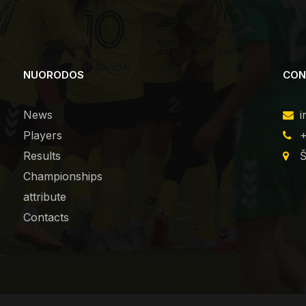
NUORODOS
CON
News
i
Players
+
Results
Š
Championships
attribute
Contacts