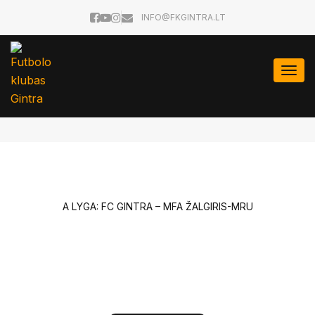
INFO@FKGINTRA.LT
Togg
navi
A LYGA: FC GINTRA – MFA ŽALGIRIS-MRU