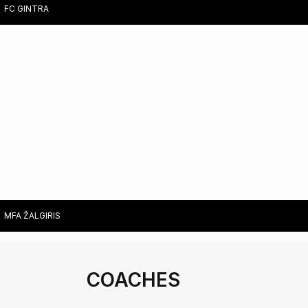
FC GINTRA
SAULUTĖ RAILAITĖ (CPF)
MEIDA PROSCEVIČIŪTĖ (CPF)
LAURA KUBILIŪTĖ (DCG)
MFA ŽALGIRIS
COACHES