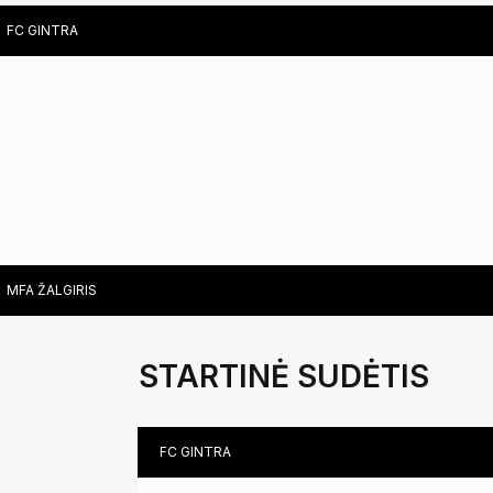
FC GINTRA
PHYSICAL TRAINING COACH ANDRIUS DAŠKUS
LITHUANIA
PHYSIOTHERAPIST MARTYNAS NORVILAS
LITHUANIA
MFA ŽALGIRIS
STARTINĖ SUDĖTIS
FC GINTRA