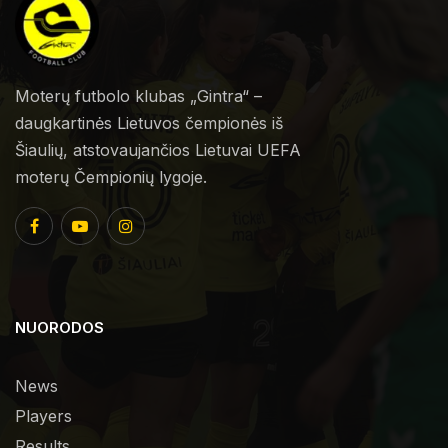
Moterų futbolo klubas „Gintra“ –
daugkartinės Lietuvos čempionės iš
Šiaulių, atstovaujančios Lietuvai UEFA
moterų Čempionių lygoje.
NUORODOS
News
Players
Results