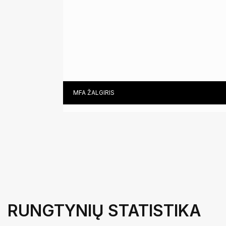
ALGIMANTĖ MIKUTAITĖ (DCG)
TEREZA ROMANOVSKAJA (KG)
MFA ŽALGIRIS
RUNGTYNIŲ STATISTIKA