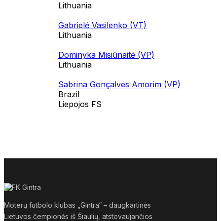
Lithuania
Gabrielė Vasilenko (VT)
Lithuania
Dominyka Misiūnaitė (VP)
Lithuania
Sabrina Gonçalves Amorim (VP)
Brazil
Liepojos FS
Moterų futbolo klubas „Gintra“ – daugkartinės
Lietuvos čempionės iš Šiaulių, atstovaujančios