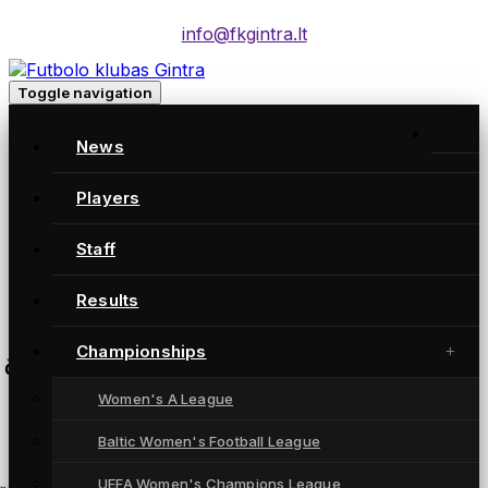
info@fkgintra.lt
Toggle navigation
Baltijos lyga: FC Gintra – Liepojos FS
News
FC Gintra
4:1
Players
Liepojos FS
Staff
Šiaulių m. centrinis stadionas
Results
Championships
čempionatas
Women's A League
Baltic Women's Football League
UEFA Women's Champions League