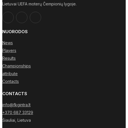
Lietuvai UEFA moterų Čempionių lygoje.
NUORODOS
News
Players
Results
Championships
attribute
Contacts
CONTACTS
info@fkgintra.lt
+370 687 33129
Šiauliai, Lietuva