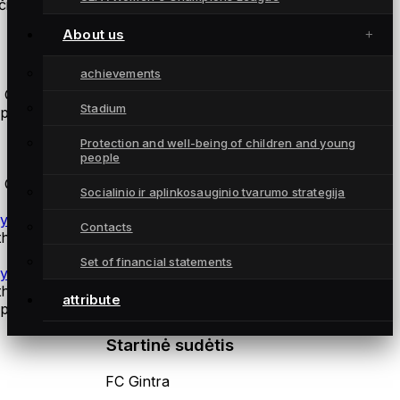
ius:
About us
Atsarginės žaidėjos
achievements
 Gintra
Stadium
epojos FS
Protection and well-being of children and young
coaches
people
 Gintra
Socialinio ir aplinkosauginio tvarumo strategija
ysical training coach Andrius Daškus
Contacts
thuania
Set of financial statements
ysiotherapist Martynas Norvilas
thuania
attribute
epojos FS
Startinė sudėtis
FC Gintra