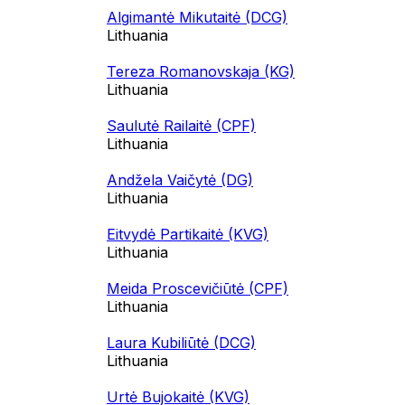
Algimantė Mikutaitė (DCG)
Lithuania
Tereza Romanovskaja (KG)
Lithuania
Saulutė Railaitė (CPF)
Lithuania
Andžela Vaičytė (DG)
Lithuania
Eitvydė Partikaitė (KVG)
Lithuania
Meida Proscevičiūtė (CPF)
Lithuania
Laura Kubiliūtė (DCG)
Lithuania
Urtė Bujokaitė (KVG)