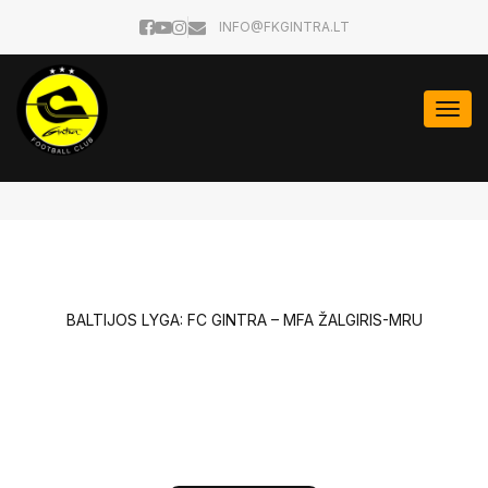
INFO@FKGINTRA.LT
Togg
navi
BALTIJOS LYGA: FC GINTRA – MFA ŽALGIRIS-MRU