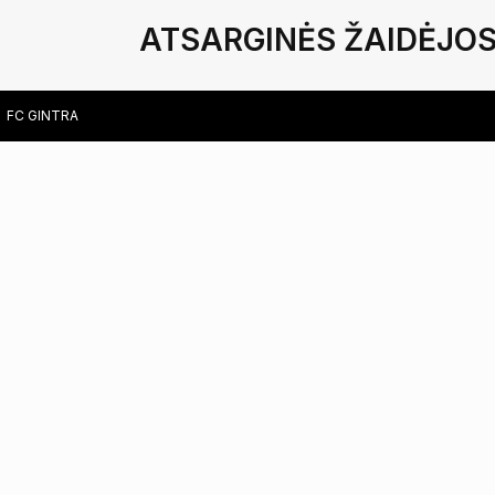
ATSARGINĖS ŽAIDĖJO
FC GINTRA
SAULUTĖ RAILAITĖ
ANDŽELA VAIČYTĖ
EITVYDĖ PARTIKAITĖ
MEIDA PROSCEVIČIŪTĖ