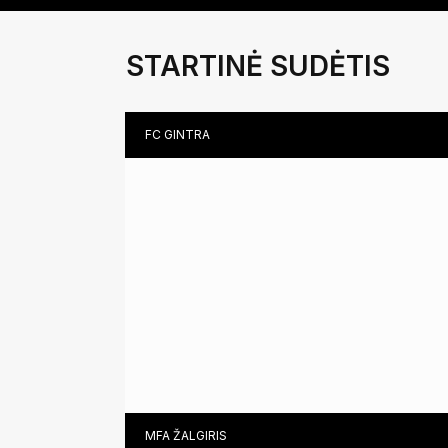
STARTINĖ SUDĖTIS
FC GINTRA
ALGIMANTĖ MIKUTAITĖ (DCG)
TEREZA ROMANOVSKAJA (KG)
LAURA KUBILIŪTĖ (DCG)
MFA ŽALGIRIS