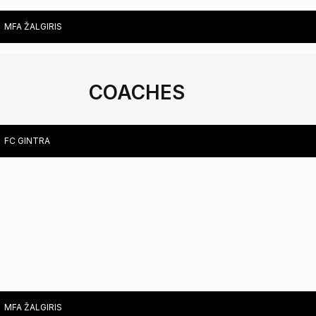
MFA ŽALGIRIS
COACHES
FC GINTRA
PHYSICAL TRAINING COACH ANDRIUS DAŠKUS
LITHUANIA
PHYSIOTHERAPIST MARTYNAS NORVILAS
LITHUANIA
MFA ŽALGIRIS