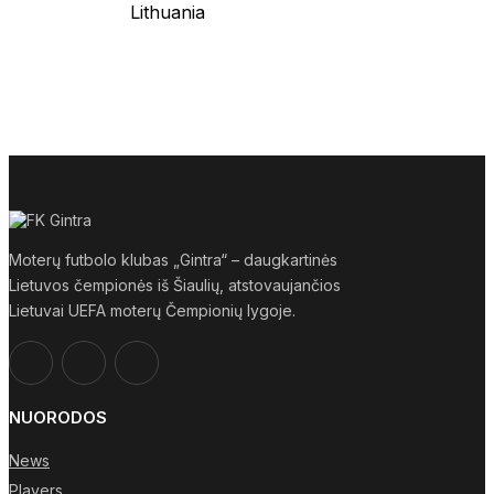
Lithuania
Moterų futbolo klubas „Gintra“ – daugkartinės
Lietuvos čempionės iš Šiaulių, atstovaujančios
Lietuvai UEFA moterų Čempionių lygoje.
NUORODOS
News
Players