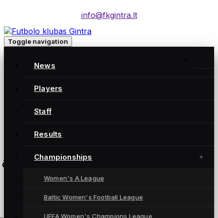
info@fkgintra.lt
Toggle navigation
Baltijos lyga: MFA Žalgiris-MRU – FC Gintra
News
MFA Žalgiris
2:2
Players
FC Gintra
Staff
Vilnius
Results
Championships
čempionatas
Women's A League
Baltic Women's Football League
UEFA Women's Champions League