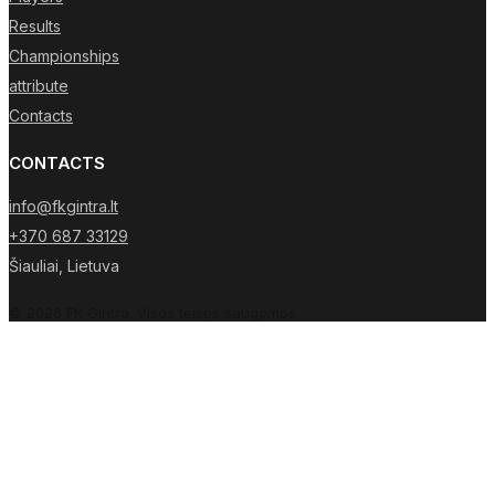
Results
Championships
attribute
Contacts
CONTACTS
info@fkgintra.lt
+370 687 33129
Šiauliai, Lietuva