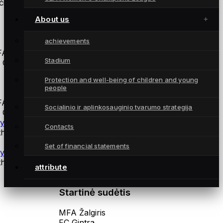
ius:
About us
Atsarginės žaidėjos
achievements
A Žalgiris
Stadium
 Gintra
Protection and well-being of children and young
coaches
people
A Žalgiris
Socialinio ir aplinkosauginio tvarumo strategija
 Gintra
ysical training coach Andrius Daškus
Contacts
thuania
Set of financial statements
ysiotherapist Martynas Norvilas
thuania
attribute
Startinė sudėtis
MFA Žalgiris
FC Gintra