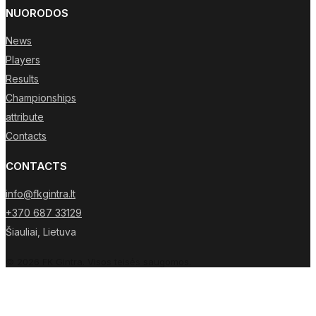
NUORODOS
News
Players
Results
Championships
attribute
Contacts
CONTACTS
info@fkgintra.lt
+370 687 33129
Šiauliai, Lietuva