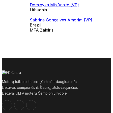
Dominyka Misiūnaitė (VP)
Lithuania
Sabrina Gonçalves Amorim (VP)
Brazil
MFA Žalgiris
Moterų futbolo klubas „Gintra“ – daugkartinės
Lietuvos čempionės iš Šiaulių, atstovaujančios
Lietuvai UEFA moterų Čempionių lygoje.