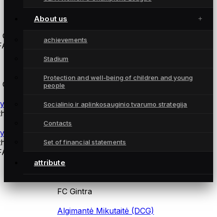
Atsarginės žaidėjos
About us
 Gintra
achievements
A Žalgiris
Stadium
coaches
Protection and well-being of children and young
 Gintra
people
ysical training coach Andrius Daškus
Socialinio ir aplinkosauginio tvarumo strategija
thuania
Contacts
ysiotherapist Martynas Norvilas
thuania
Set of financial statements
A Žalgiris
attribute
Startinė sudėtis
FC Gintra
Algimantė Mikutaitė (DCG)