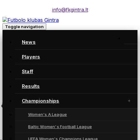
info@fkgintra.lt
Toggle navigation
Baltijos lygos finalas: FC Gintra – FC Flora
News
FC Gintra
1:0
Players
FC Flora
Staff
Radviliškio miesto stadionas
Results
Championships
čempionatas
Women's A League
Baltic Women's Football League
UEFA Women's Champions League