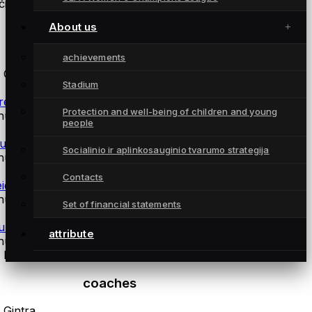
ius:
About us
Atsarginės žaidėjos
achievements
 Gintra
Stadium
reza Romanovskaja
Protection and well-being of children and young
thuania
people
ulutė Railaitė
Socialinio ir aplinkosauginio tvarumo strategija
thuania
Contacts
ida Proscevičiūtė
thuania
Set of financial statements
ura Kubiliūtė
attribute
thuania
 Flora
coaches
 Gintra