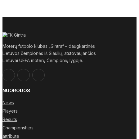
Moterų futbolo klubas „Gintra“ – daugkartinės
Lietuvos čempionės iš Šiaulių, atstovaujančios
Lietuvai UEFA moterų Čempionių lygoje.
NUORODOS
News
Players
Results
Championships
attribute