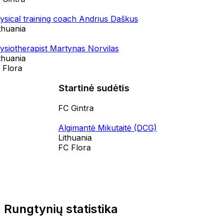
ysical training coach Andrius Daškus
thuania
ysiotherapist Martynas Norvilas
thuania
 Flora
Startinė sudėtis
FC Gintra
Algimantė Mikutaitė (DCG)
Lithuania
FC Flora
Rungtynių statistika