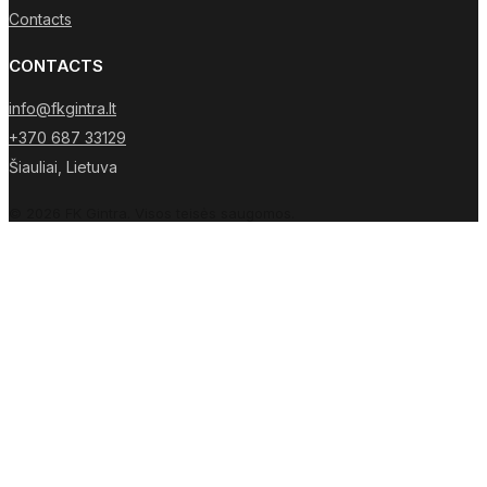
Contacts
CONTACTS
info@fkgintra.lt
+370 687 33129
Šiauliai, Lietuva