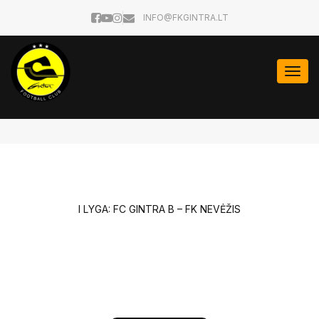
INFO@FKGINTRA.LT
Togg
navi
I LYGA: FC GINTRA B – FK NEVĖŽIS