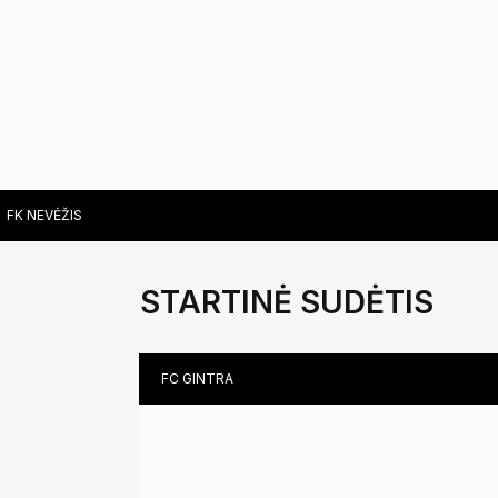
PHYSIOTHERAPIST MARTYNAS NORVILAS
LITHUANIA
GOALKEEPERS COACH ŠARŪNAS KAZLAUSKAS
LITHUANIA
FK NEVĖŽIS
STARTINĖ SUDĖTIS
FC GINTRA
SAULUTĖ RAILAITĖ (CPF)