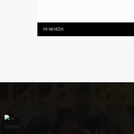
GABIJA LIZDENYTĖ (KVG)
FK NEVĖŽIS