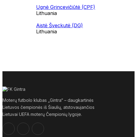
Ugnė Grincevičiūtė (CPF)
Lithuania
Aistė Šveckutė (DG)
Lithuania
Moterų futbolo klubas „Gintra“ – daugkartinės
Lietuvos čempionės iš Šiaulių, atstovaujančios
Lietuvai UEFA moterų Čempionių lygoje.