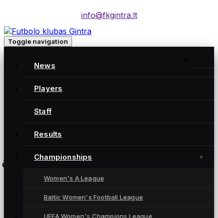
info@fkgintra.lt
Toggle navigation
I lyga: Kauno rajono FA B – FC Gintra B
News
Kauno rajono FA
2:7
Players
FC Gintra
Staff
LFF Kauno treniruočių centro stadionas
Results
Championships
čempionatas
Women's A League
Baltic Women's Football League
UEFA Women's Champions League