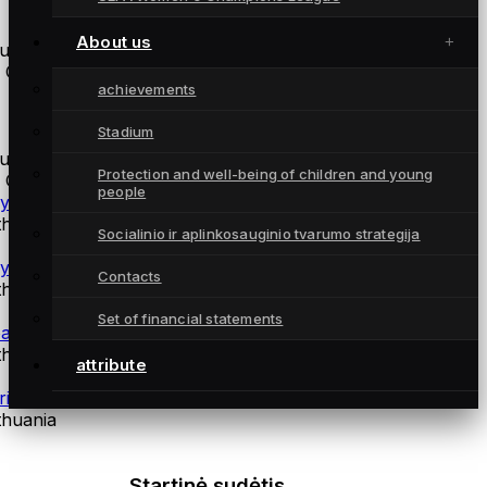
Atsarginės žaidėjos
About us
uno rajono FA
 Gintra
achievements
coaches
Stadium
uno rajono FA
Protection and well-being of children and young
 Gintra
people
ysical training coach Andrius Daškus
thuania
Socialinio ir aplinkosauginio tvarumo strategija
ysiotherapist Martynas Norvilas
Contacts
thuania
Set of financial statements
alkeepers coach Šarūnas Kazlauskas
thuania
attribute
riausiasis treneris Artūr Sikorskij
thuania
Startinė sudėtis