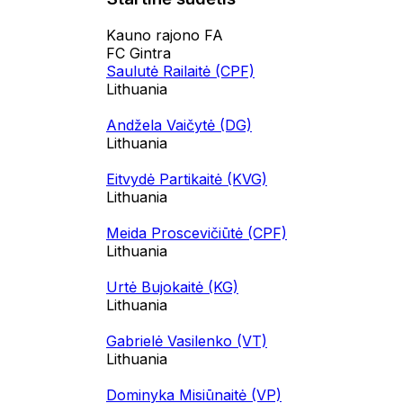
Kauno rajono FA
FC Gintra
Saulutė Railaitė (CPF)
Lithuania
Andžela Vaičytė (DG)
Lithuania
Eitvydė Partikaitė (KVG)
Lithuania
Meida Proscevičiūtė (CPF)
Lithuania
Urtė Bujokaitė (KG)
Lithuania
Gabrielė Vasilenko (VT)
Lithuania
Dominyka Misiūnaitė (VP)