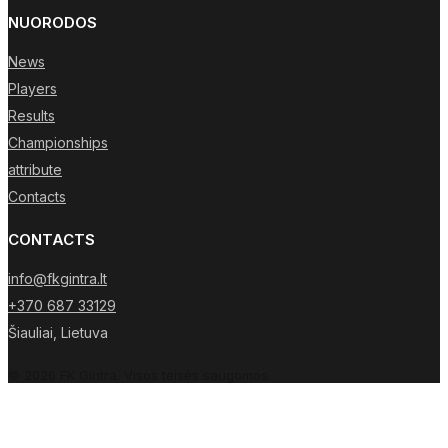
NUORODOS
News
Players
Results
Championships
attribute
Contacts
CONTACTS
info@fkgintra.lt
+370 687 33129
Šiauliai, Lietuva